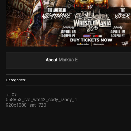
Markus E.
About
Categories:
← cs-
058853_lve_wm42_cody_randy_1
920x1080_sat_720