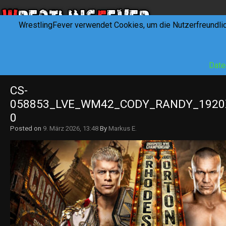
WrestlingFever verwendet Cookies, um die Nutzerfreundli
HOME
NEWS
INTERVIEWS
FEVERTALK
REV
Date
CS-
058853_LVE_WM42_CODY_RANDY_1920
0
Posted on
9. März 2026, 13:48
By
Markus E.