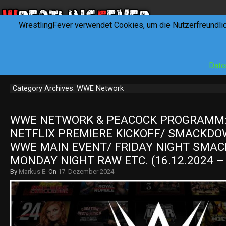
WrestlingFever verwendet Cookies, um die Nutzerfreundli
HOME
NEWS
INTERVIEWS
FEVERTALK
REV
Date
Category Archives: WWE Network
WWE NETWORK & PEACOCK PROGRAMM: 
NETFLIX PREMIERE KICKOFF/ SMACKD
WWE MAIN EVENT/ FRIDAY NIGHT SMA
MONDAY NIGHT RAW ETC. (16.12.2024 – 
By
Markus E.
On
17. Dezember 2024