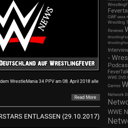
WrestlingF
Feverta
GWF
MMA
Wrestling 
Reviews
WrestlingFe
WrestlingFe
Intervie
- Wres
Podcas
FeverTal
WWE DVD Re
dem WrestleMania 34 PPV am 08. April 2018 alle
W
Games
Network D
Read More
Netwo
WWE Ne
STARS ENTLASSEN (29.10.2017)
Netw