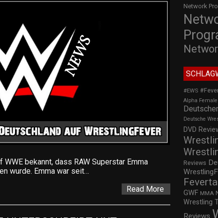
Network Pr
Netw
Prog
Networ
SCHLAG
#Feve
#EWS
Alpha Female
Deutscher
Deutsche Wre
DVD Review
Wrestli
Wrestli
uf WWE bekannt, dass RAW Superstar Emma
De
Reviews
sen wurde. Emma war seit…
WrestlingF
Feverta
Read More
GWF
MMA
Wrestling 
Reviews