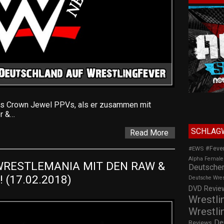
des Crown Jewel PPVs, als er zusammen mit
r &…
SCHLAG
Read More
#Feve
#EWS
Alpha Female
WRESTLEMANIA MIT DEN RAW & 
Deutscher
(17.02.2018)
Deutsche Wre
DVD Review
Wrestli
Wrestli
De
Reviews