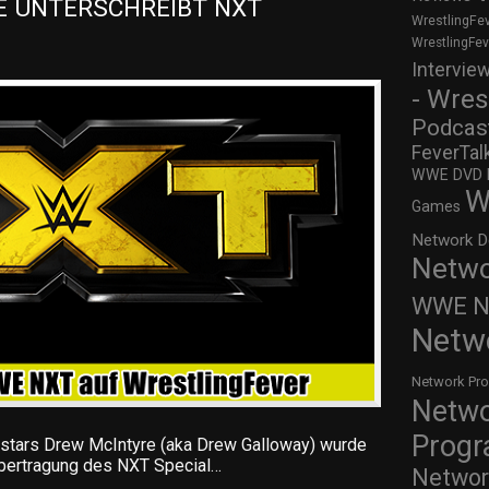
 UNTERSCHREIBT NXT 
WrestlingFe
WrestlingFe
Intervie
- Wres
Podcas
FeverTal
WWE DVD Re
W
Games
Network D
Netwo
WWE Ne
Netw
Network Pr
Netw
Prog
tars Drew McIntyre (aka Drew Galloway) wurde
bertragung des NXT Special…
Networ