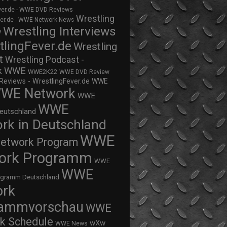
ver.de - WWE DVD Reviews
Wrestling
ver.de - WWE Network News
Wrestling Interviews
w
tlingFever.de
Wrestling
t
Wrestling Podcast -
WWE
k
WWE2K22
WWE DVD Review
views - WrestlingFever.de
WWE
WE Network
WWE
WWE
eutschland
rk in Deutschland
WWE
twork Program
ork Programm
WWE
WWE
ogramm Deutschland
ork
rammvorschau
WWE
k Schedule
wXw
WWE News