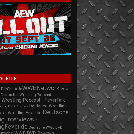
WÖRTER
#WWENetwork
rTalkShots
ACW
Deutscher Wrestling Podcast
 Wrestling Podcast - FeverTalk
Deutsche Wrestling
stling DVD Reviews
Deutsche
s - WrestlingFever.de
ng Interviews -
ngFever.de
Deutsche WWE DVD
utsche WWE DVD Reviews -