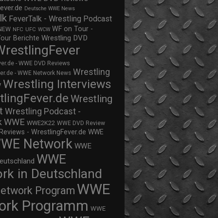
ever.de
Deutsche WWE News
lk
FeverTalk - Wrestling Podcast
WF on Tour -
NEW
NFC
UFC
WCW
Wrestling DVD
Tour Berichte
WrestlingFever
ver.de - WWE DVD Reviews
Wrestling
ver.de - WWE Network News
Wrestling Interviews
w
tlingFever.de
Wrestling
t
Wrestling Podcast -
WWE
k
WWE2K22
WWE DVD Review
views - WrestlingFever.de
WWE
WE Network
WWE
WWE
eutschland
rk in Deutschland
WWE
twork Program
ork Programm
WWE