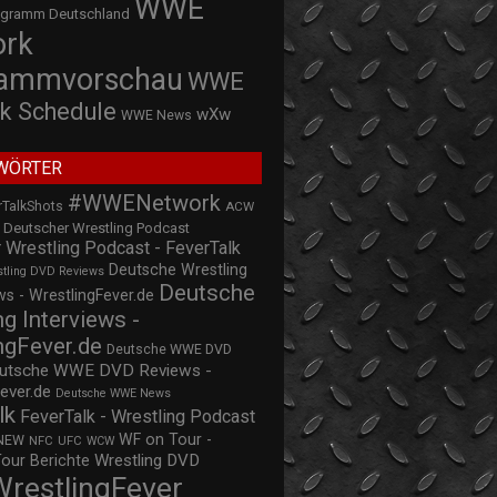
WWE
ogramm Deutschland
ork
rammvorschau
WWE
k Schedule
wXw
WWE News
WÖRTER
#WWENetwork
rTalkShots
ACW
Deutscher Wrestling Podcast
 Wrestling Podcast - FeverTalk
Deutsche Wrestling
stling DVD Reviews
Deutsche
s - WrestlingFever.de
ng Interviews -
ngFever.de
Deutsche WWE DVD
utsche WWE DVD Reviews -
ever.de
Deutsche WWE News
lk
FeverTalk - Wrestling Podcast
WF on Tour -
NEW
NFC
UFC
WCW
Wrestling DVD
Tour Berichte
WrestlingFever