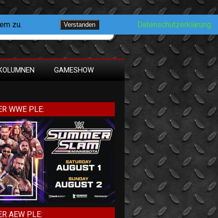
dem zu.
Datenschutzerklärung
Verstanden
KOLUMNEN
GAMESHOW
R WWE PLE:
R AEW PLE: