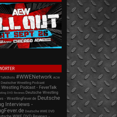
WÖRTER
#WWENetwork
rTalkShots
ACW
Deutscher Wrestling Podcast
 Wrestling Podcast - FeverTalk
Deutsche Wrestling
stling DVD Reviews
Deutsche
s - WrestlingFever.de
ng Interviews -
ngFever.de
Deutsche WWE DVD
utsche WWE DVD Reviews -