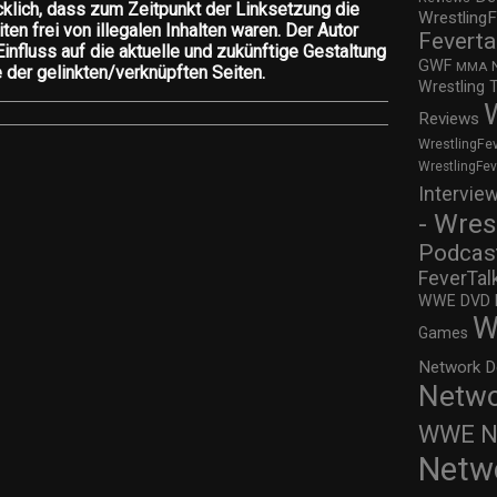
cklich, dass zum Zeitpunkt der Linksetzung die
WrestlingF
en frei von illegalen Inhalten waren. Der Autor
Feverta
Einfluss auf die aktuelle und zukünftige Gestaltung
GWF
MMA
e der gelinkten/verknüpften Seiten.
Wrestling 
Reviews
WrestlingFe
WrestlingFe
Intervie
- Wres
Podcas
FeverTal
WWE DVD Re
W
Games
Network D
Netwo
WWE Ne
Netw