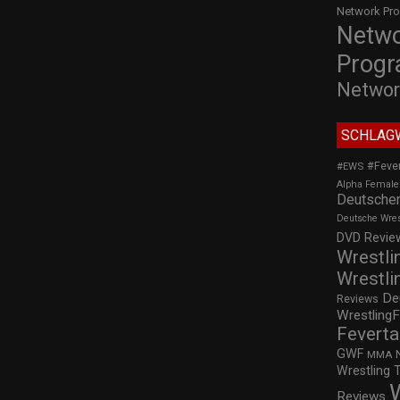
Network Pr
Netw
Prog
Networ
SCHLAG
#Feve
#EWS
Alpha Female
Deutscher
Deutsche Wre
DVD Review
Wrestli
Wrestli
De
Reviews
WrestlingF
Feverta
GWF
MMA
Wrestling 
Reviews