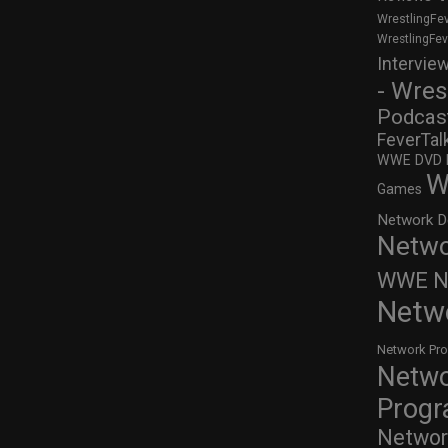
WrestlingFe
WrestlingFe
Intervie
- Wres
Podcas
FeverTal
WWE DVD Re
W
Games
Network D
Netwo
WWE Ne
Netw
Network Pr
Netw
Prog
Networ