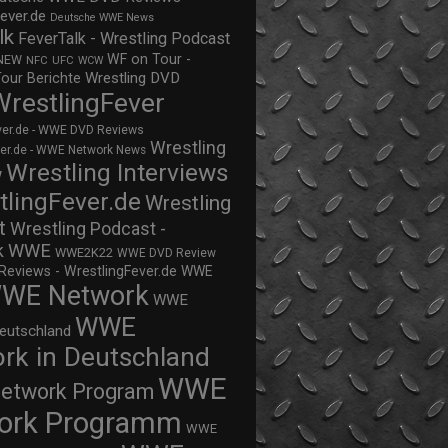
ever.de
Deutsche WWE News
lk
FeverTalk - Wrestling Podcast
WF on Tour -
NEW
NFC
UFC
WCW
Wrestling DVD
Tour Berichte
WrestlingFever
ver.de - WWE DVD Reviews
Wrestling
ver.de - WWE Network News
Wrestling Interviews
w
tlingFever.de
Wrestling
t
Wrestling Podcast -
WWE
k
WWE2K22
WWE DVD Review
views - WrestlingFever.de
WWE
WE Network
WWE
WWE
eutschland
rk in Deutschland
WWE
twork Program
ork Programm
WWE