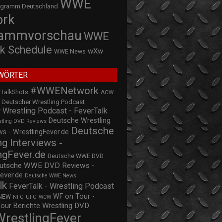
WWE
ogramm Deutschland
ork
rammvorschau
WWE
k Schedule
wXw
WWE News
WÖRTER
#WWENetwork
rTalkShots
ACW
Deutscher Wrestling Podcast
 Wrestling Podcast - FeverTalk
Deutsche Wrestling
stling DVD Reviews
Deutsche
s - WrestlingFever.de
ng Interviews -
ngFever.de
Deutsche WWE DVD
utsche WWE DVD Reviews -
ever.de
Deutsche WWE News
lk
FeverTalk - Wrestling Podcast
WF on Tour -
NEW
NFC
UFC
WCW
Wrestling DVD
Tour Berichte
WrestlingFever