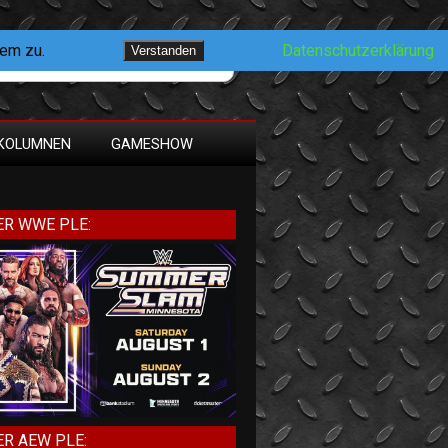
dem zu.
Datenschutzerklärung
Verstanden
KOLUMNEN
GAMESHOW
R WWE PLE:
R AEW PLE: