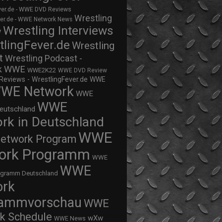
ver.de - WWE DVD Reviews
Wrestling
ver.de - WWE Network News
Wrestling Interviews
w
tlingFever.de
Wrestling
t
Wrestling Podcast -
WWE
k
WWE2K22
WWE DVD Review
views - WrestlingFever.de
WWE
WE Network
WWE
WWE
eutschland
rk in Deutschland
WWE
twork Program
ork Programm
WWE
WWE
ogramm Deutschland
ork
rammvorschau
WWE
k Schedule
wXw
WWE News