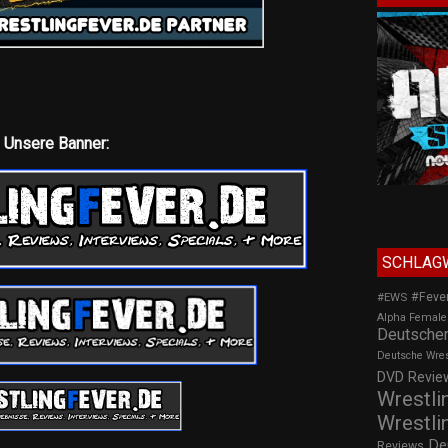
Unsere Banner:
SCHLAG
#Feve
#EWS
Alpha Female
Deutscher
Deutsche Wre
DVD Review
Wrestli
Wrestli
De
Reviews