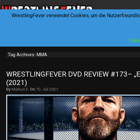
WrestlingFever verwendet Cookies, um die Nutzerfreundli
HOME
NEWS
INTERVIEWS
FEVERTALK
REV
Date
Tag Archives: MMA
WRESTLINGFEVER DVD REVIEW #173– „
(2021)
By
Markus E.
On
10. Juli 2021