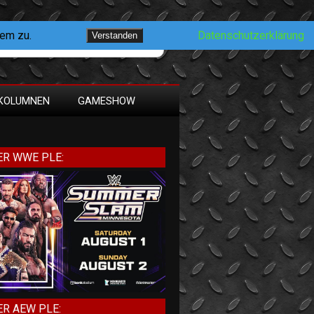
dem zu.
Datenschutzerklärung
Verstanden
KOLUMNEN
GAMESHOW
R WWE PLE:
R AEW PLE: