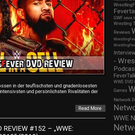
WrestlingF
Feverta
GWF
MMA
Wrestling 
Reviews
WrestlingFe
WrestlingFe
Intervie
- Wres
Podcas
FeverTal
WWE DVD Re
en in der teuflischsten und gnadenlosesten
W
Games
intensivsten und persönlichsten Rivalitäten der
Network D
Netwo
Read More
WWE Ne
Netw
REVIEW #152 – „WWE: 