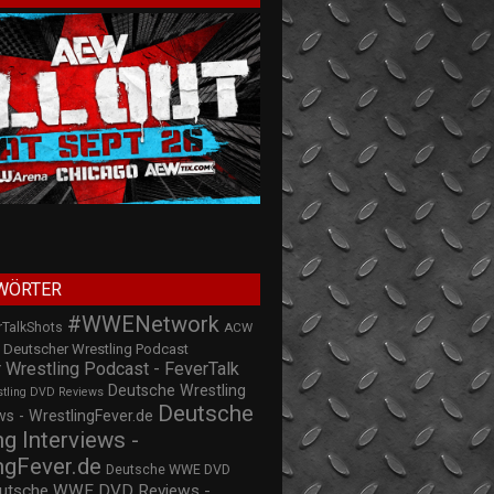
WÖRTER
#WWENetwork
rTalkShots
ACW
Deutscher Wrestling Podcast
 Wrestling Podcast - FeverTalk
Deutsche Wrestling
stling DVD Reviews
Deutsche
s - WrestlingFever.de
ng Interviews -
ngFever.de
Deutsche WWE DVD
utsche WWE DVD Reviews -