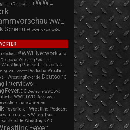
WWE
ogramm Deutschland
ork
rammvorschau
WWE
k Schedule
wXw
WWE News
WÖRTER
#WWENetwork
rTalkShots
ACW
Deutscher Wrestling Podcast
 Wrestling Podcast - FeverTalk
Deutsche Wrestling
stling DVD Reviews
Deutsche
s - WrestlingFever.de
ng Interviews -
ngFever.de
Deutsche WWE DVD
utsche WWE DVD Reviews -
ever.de
Deutsche WWE News
lk
FeverTalk - Wrestling Podcast
WF on Tour -
NEW
NFC
UFC
WCW
Wrestling DVD
Tour Berichte
WrestlingFever