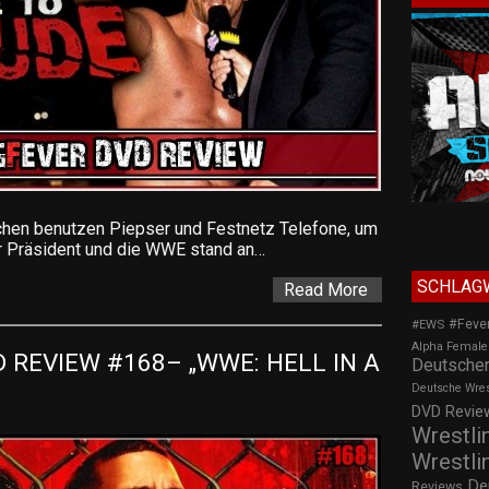
n benutzen Piepser und Festnetz Telefone, um
ar Präsident und die WWE stand an…
SCHLAG
Read More
#Feve
#EWS
Alpha Female
REVIEW #168– „WWE: HELL IN A 
Deutscher
Deutsche Wre
DVD Review
Wrestli
Wrestli
De
Reviews