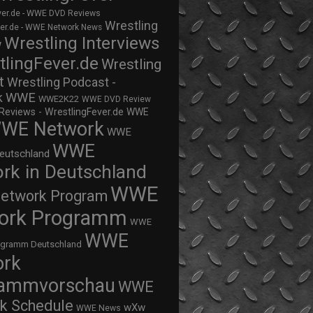
ver.de - WWE DVD Reviews
Wrestling
ver.de - WWE Network News
Wrestling Interviews
w
tlingFever.de
Wrestling
t
Wrestling Podcast -
WWE
k
WWE2K22
WWE DVD Review
views - WrestlingFever.de
WWE
WE Network
WWE
WWE
eutschland
rk in Deutschland
WWE
twork Program
ork Programm
WWE
WWE
ogramm Deutschland
ork
rammvorschau
WWE
k Schedule
wXw
WWE News