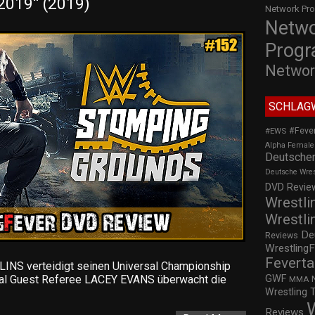
019“ (2019)
Network Pr
Netw
Prog
Networ
SCHLAG
#Feve
#EWS
Alpha Female
Deutscher
Deutsche Wre
DVD Review
Wrestli
Wrestli
De
Reviews
WrestlingF
Feverta
S verteidigt seinen Universal Championship
GWF
l Guest Referee LACEY EVANS überwacht die
MMA
Wrestling 
Reviews