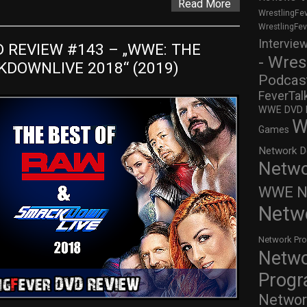
Read More
WrestlingFe
WrestlingFe
Intervie
REVIEW #143 – „WWE: THE 
- Wres
KDOWNLIVE 2018“ (2019)
Podcas
FeverTal
WWE DVD Re
W
Games
Network D
Netwo
WWE Ne
Netw
Network Pr
Netw
Prog
Networ