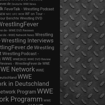
ever.de
Deutsche WWE News
lk
FeverTalk - Wrestling Podcast
WF on Tour -
NEW
NFC
UFC
WCW
Wrestling DVD
Tour Berichte
WrestlingFever
ver.de - WWE DVD Reviews
Wrestling
ver.de - WWE Network News
Wrestling Interviews
w
tlingFever.de
Wrestling
t
Wrestling Podcast -
WWE
k
WWE2K22
WWE DVD Review
views - WrestlingFever.de
WWE
WE Network
WWE
WWE
eutschland
rk in Deutschland
WWE
twork Program
ork Programm
WWE