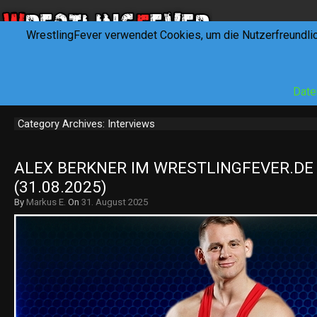
WrestlingFever verwendet Cookies, um die Nutzerfreundli
HOME
NEWS
INTERVIEWS
FEVERTALK
REV
Date
Category Archives: Interviews
ALEX BERKNER IM WRESTLINGFEVER.DE 
(31.08.2025)
By
Markus E.
On
31. August 2025