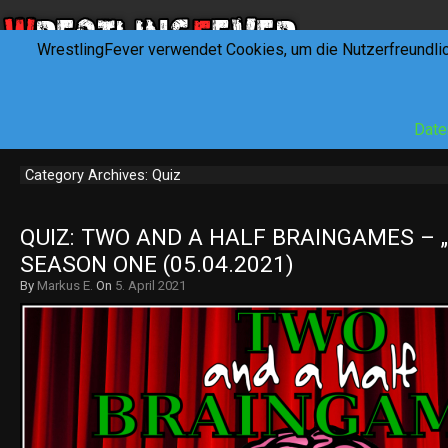
WrestlingFever verwendet Cookies, um die Nutzerfreundli
HOME
NEWS
INTERVIEWS
FEVERTALK
REV
Date
Category Archives: Quiz
QUIZ: TWO AND A HALF BRAINGAMES – „
SEASON ONE (05.04.2021)
By
Markus E.
On
5. April 2021