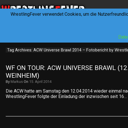
WrestlingFever verwendet Cookies, um die Nutzerfreundli
HOME
NEWS
INTERVIEWS
FEVERTALK
REV
Date
Tag Archives: ACW Universe Brawl 2014 – Fotobericht by Wrestli
WF ON TOUR: ACW UNIVERSE BRAWL (12.0
WEINHEIM)
By
Markus
On
15. April 2014
Die ACW hatte am Samstag den 12.04.2014 wieder einmal na
WrestlingFever folgte der Einladung der inzwischen seit 16…