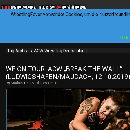
WrestlingFever verwendet Cookies, um die Nutzerfreundli
HOME
NEWS
INTERVIEWS
FEVERTALK
REV
Date
Tag Archives: ACW Wrestling Deutschland
WF ON TOUR: ACW „BREAK THE WALL“ 
(LUDWIGSHAFEN/MAUDACH, 12.10.2019
By
Markus
On
16. Oktober 2019