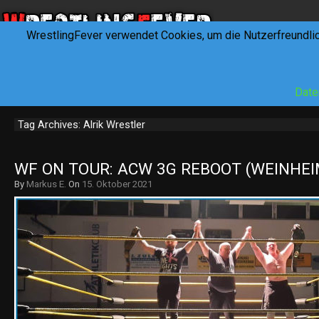
WrestlingFever verwendet Cookies, um die Nutzerfreundli
HOME
NEWS
INTERVIEWS
FEVERTALK
REV
Date
Tag Archives: Alrik Wrestler
WF ON TOUR: ACW 3G REBOOT (WEINHEIM
By
Markus E.
On
15. Oktober 2021