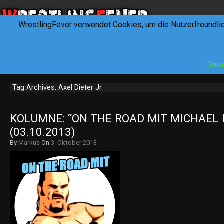
WrestlingFever verwendet Cookies, um die Nutzerfreundli
HOME
NEWS
INTERVIEWS
FEVERTALK
REV
Date
Tag Archives: Axel Dieter Jr.
KOLUMNE: “ON THE ROAD MIT MICHAEL K
(03.10.2013)
By
Markus
On
3. Oktober 2013