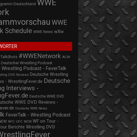
WWE
ogramm Deutschland
ork
rammvorschau
WWE
k Schedule
wXw
WWE News
WÖRTER
#WWENetwork
rTalkShots
ACW
Deutscher Wrestling Podcast
 Wrestling Podcast - FeverTalk
Deutsche Wrestling
stling DVD Reviews
Deutsche
s - WrestlingFever.de
ng Interviews -
ngFever.de
Deutsche WWE DVD
utsche WWE DVD Reviews -
ever.de
Deutsche WWE News
lk
FeverTalk - Wrestling Podcast
WF on Tour -
NEW
NFC
UFC
WCW
Wrestling DVD
Tour Berichte
WrestlingFever