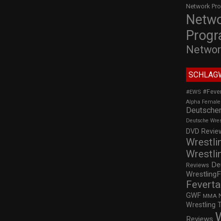
Network Pr
Netw
Prog
Networ
SCHLAG
#Feve
#EWS
Alpha Female
Deutscher
Deutsche Wre
DVD Review
Wrestli
Wrestli
De
Reviews
WrestlingF
Feverta
GWF
MMA
Wrestling 
Reviews