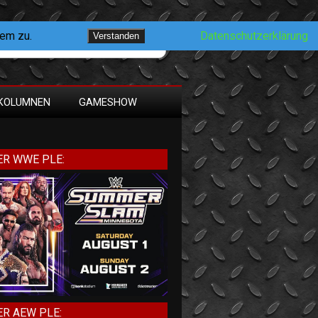
dem zu.
Datenschutzerklärung
Verstanden
KOLUMNEN
GAMESHOW
R WWE PLE:
R AEW PLE: