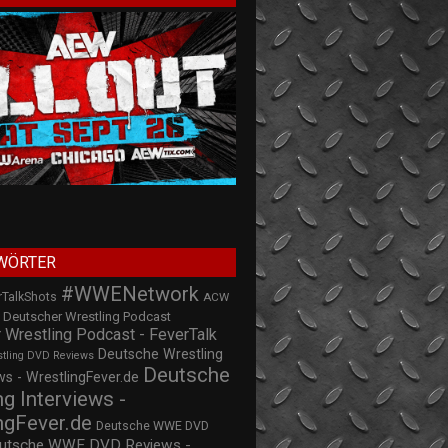
WÖRTER
#WWENetwork
rTalkShots
ACW
Deutscher Wrestling Podcast
 Wrestling Podcast - FeverTalk
Deutsche Wrestling
stling DVD Reviews
Deutsche
s - WrestlingFever.de
ng Interviews -
ngFever.de
Deutsche WWE DVD
utsche WWE DVD Reviews -