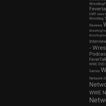
WrestlingF
Feverta
GWF
MMA
Wrestling 
Reviews
WrestlingFe
WrestlingFe
Intervie
- Wres
Podcas
FeverTal
WWE DVD Re
W
Games
Network D
Netwo
WWE Ne
Netw