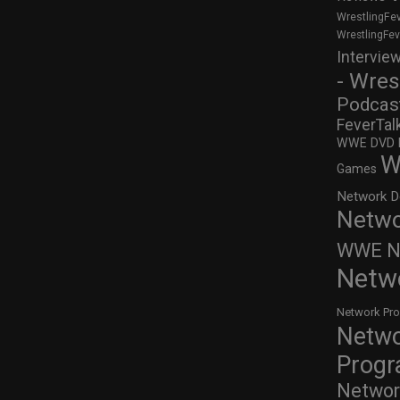
WrestlingFe
WrestlingFe
Intervie
- Wres
Podcas
FeverTal
WWE DVD Re
W
Games
Network D
Netwo
WWE Ne
Netw
Network Pr
Netw
Prog
Networ