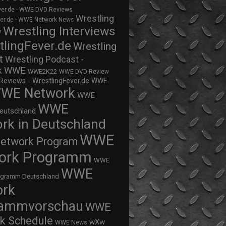
ver.de - WWE DVD Reviews
Wrestling
ver.de - WWE Network News
Wrestling Interviews
w
tlingFever.de
Wrestling
t
Wrestling Podcast -
WWE
k
WWE2K22
WWE DVD Review
views - WrestlingFever.de
WWE
WE Network
WWE
WWE
eutschland
rk in Deutschland
WWE
twork Program
ork Programm
WWE
WWE
ogramm Deutschland
ork
rammvorschau
WWE
k Schedule
wXw
WWE News