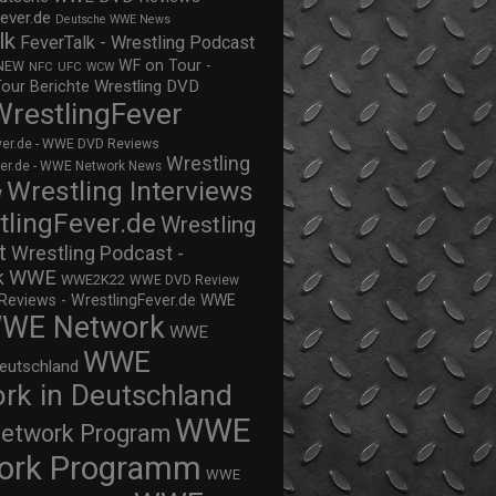
ever.de
Deutsche WWE News
lk
FeverTalk - Wrestling Podcast
WF on Tour -
NEW
NFC
UFC
WCW
Wrestling DVD
Tour Berichte
WrestlingFever
ver.de - WWE DVD Reviews
Wrestling
ver.de - WWE Network News
Wrestling Interviews
w
tlingFever.de
Wrestling
t
Wrestling Podcast -
WWE
k
WWE2K22
WWE DVD Review
views - WrestlingFever.de
WWE
WE Network
WWE
WWE
eutschland
rk in Deutschland
WWE
twork Program
ork Programm
WWE