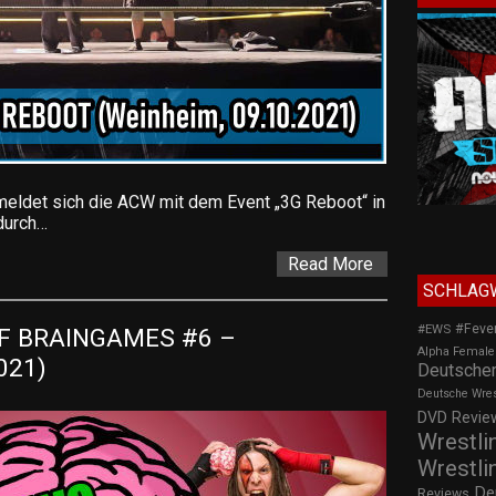
ldet sich die ACW mit dem Event „3G Reboot“ in
durch…
Read More
SCHLAG
#Feve
#EWS
F BRAINGAMES #6 – 
Alpha Female
021)
Deutscher
Deutsche Wre
DVD Review
Wrestli
Wrestli
De
Reviews