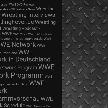
ver.de - WWE DVD Reviews
Wrestling
ver.de - WWE Network News
Wrestling Interviews
w
tlingFever.de
Wrestling
t
Wrestling Podcast -
WWE
k
WWE2K22
WWE DVD Review
views - WrestlingFever.de
WWE
WE Network
WWE
WWE
eutschland
rk in Deutschland
WWE
twork Program
ork Programm
WWE
WWE
ogramm Deutschland
ork
rammvorschau
WWE
k Schedule
wXw
WWE News