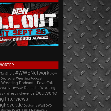
WÖRTER
#WWENetwork
rTalkShots
ACW
Deutscher Wrestling Podcast
 Wrestling Podcast - FeverTalk
Deutsche Wrestling
stling DVD Reviews
Deutsche
s - WrestlingFever.de
ng Interviews -
ngFever.de
Deutsche WWE DVD
utsche WWE DVD Reviews -