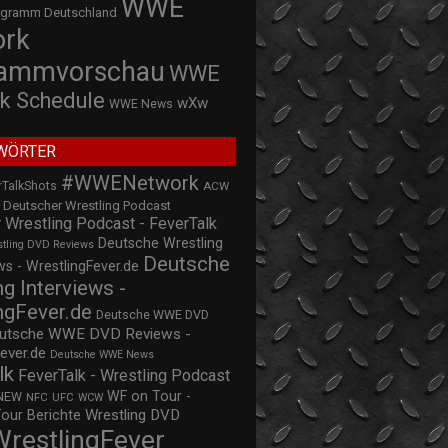
WWE
ogramm Deutschland
ork
rammvorschau
WWE
k Schedule
wXw
WWE News
WÖRTER
#WWENetwork
rTalkShots
ACW
Deutscher Wrestling Podcast
 Wrestling Podcast - FeverTalk
Deutsche Wrestling
stling DVD Reviews
Deutsche
s - WrestlingFever.de
ng Interviews -
ngFever.de
Deutsche WWE DVD
utsche WWE DVD Reviews -
ever.de
Deutsche WWE News
lk
FeverTalk - Wrestling Podcast
WF on Tour -
NEW
NFC
UFC
WCW
Wrestling DVD
Tour Berichte
WrestlingFever