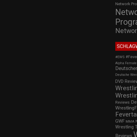
Network Pr
Netw
Prog
Networ
SCHLAG
#Feve
#EWS
Alpha Female
Deutscher
Deutsche Wre
DVD Review
Wrestli
Wrestli
De
Reviews
WrestlingF
Feverta
GWF
MMA
Wrestling 
Reviews