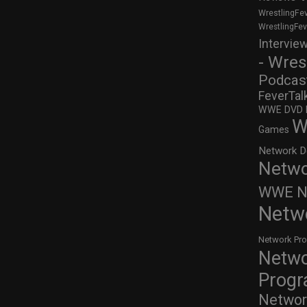
WrestlingFe
WrestlingFe
Intervie
- Wres
Podcas
FeverTal
WWE DVD Re
W
Games
Network D
Netwo
WWE Ne
Netw
Network Pr
Netw
Prog
Networ