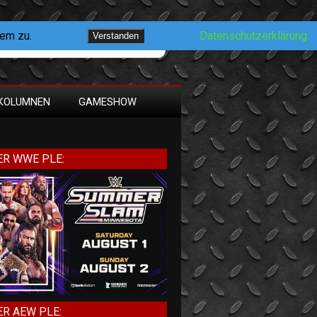
dem zu.
Datenschutzerklärung
Verstanden
KOLUMNEN
GAMESHOW
R WWE PLE:
R AEW PLE: