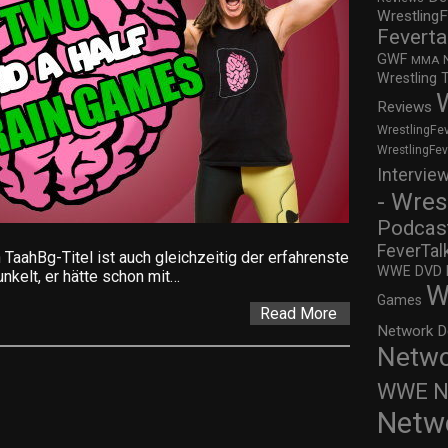
WrestlingF
Feverta
GWF
MMA
Wrestling 
Reviews
WrestlingFe
WrestlingFe
Intervie
- Wres
Podcas
FeverTal
 TaahBg-Titel ist auch gleichzeitig der erfahrenste
WWE DVD Re
nkelt, er hätte schon mit…
W
Games
Read More
Network D
Netwo
WWE Ne
Netw