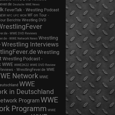
ever.de
Deutsche WWE News
lk
FeverTalk - Wrestling Podcast
WF on Tour -
NEW
NFC
UFC
WCW
Wrestling DVD
Tour Berichte
WrestlingFever
ver.de - WWE DVD Reviews
Wrestling
ver.de - WWE Network News
Wrestling Interviews
w
tlingFever.de
Wrestling
t
Wrestling Podcast -
WWE
k
WWE2K22
WWE DVD Review
views - WrestlingFever.de
WWE
WE Network
WWE
WWE
eutschland
rk in Deutschland
WWE
twork Program
ork Programm
WWE