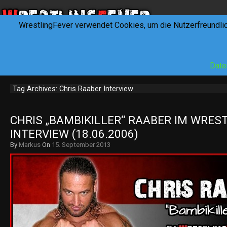
WrestlingFever verwendet Cookies, um die Nutzerfreundli
HOME
NEWS
INTERVIEWS
FEVERTALK
REV
Date
Tag Archives: Chris Raaber Interview
CHRIS „BAMBIKILLER“ RAABER IM WREST
INTERVIEW (18.06.2006)
By
Markus
On
15. September 2013