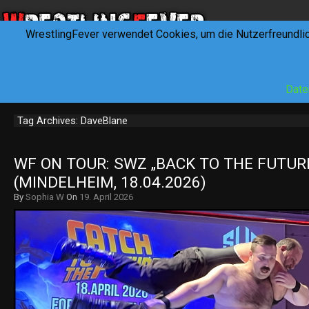
WrestlingFever verwendet Cookies, um die Nutzerfreundli
HOME
NEWS
INTERVIEWS
FEVERTALK
REV
Date
Tag Archives: DaveBlane
WF ON TOUR: SWZ „BACK TO THE FUTURE
(MINDELHEIM, 18.04.2026)
By
Sophia W
On
19. April 2026