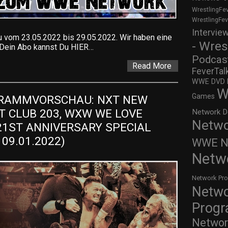
WrestlingFe
WrestlingFe
Intervie
om 23.05.2022 bis 29.05.2022. Wir haben eine
- Wres
t. Dein Abo kannst Du HIER…
Podcas
Read More
FeverTal
WWE DVD Re
W
Games
AMMVORSCHAU: NXT NEW 
HT CLUB 203, WXW WE LOVE 
Network D
Netwo
1ST ANNIVERSARY SPECIAL 
 09.01.2022)
WWE Ne
Netw
Network Pr
Netw
Prog
Networ