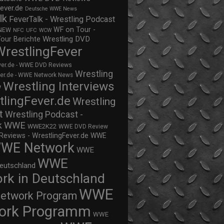
ever.de
Deutsche WWE News
lk
FeverTalk - Wrestling Podcast
WF on Tour -
NEW
NFC
UFC
WCW
Wrestling DVD
Tour Berichte
WrestlingFever
ver.de - WWE DVD Reviews
Wrestling
ver.de - WWE Network News
Wrestling Interviews
w
tlingFever.de
Wrestling
t
Wrestling Podcast -
WWE
k
WWE2K22
WWE DVD Review
views - WrestlingFever.de
WWE
WE Network
WWE
WWE
eutschland
rk in Deutschland
WWE
twork Program
ork Programm
WWE