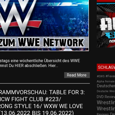
stags eine wöchentliche Übersicht des WWE
nst Du HIER abschließen. Hier…
SCHLAG
Read More
#Feve
#EWS
Alpha Female
Deutscher
AMMVORSCHAU: TABLE FOR 3: 
Deutsche Wre
DVD Review
ICW FIGHT CLUB #223/ 
Wrestli
ONG STYLE 16/ WXW WE LOVE 
Wrestli
13.06.2022 BIS 19.06.2022)
De
Reviews