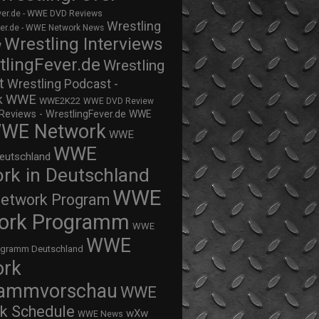
ver.de - WWE DVD Reviews
Wrestling
ver.de - WWE Network News
Wrestling Interviews
w
tlingFever.de
Wrestling
t
Wrestling Podcast -
WWE
k
WWE2K22
WWE DVD Review
views - WrestlingFever.de
WWE
WE Network
WWE
WWE
eutschland
rk in Deutschland
WWE
twork Program
ork Programm
WWE
WWE
ogramm Deutschland
ork
rammvorschau
WWE
k Schedule
wXw
WWE News