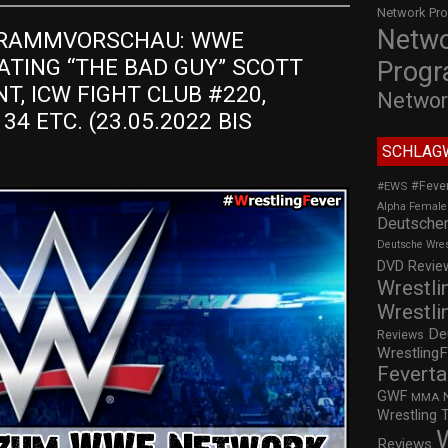
Network Pr
Netw
RAMMVORSCHAU: WWE 
TING “THE BAD GUY” SCOTT 
Prog
, ICW FIGHT CLUB #220, 
Networ
 ETC. (23.05.2022 BIS 
SCHLAG
#Feve
#EWS
Alpha Female
Deutscher
Deutsche Wre
DVD Review
Wrestli
Wrestli
De
Reviews
WrestlingF
Feverta
GWF
MMA
Wrestling 
Reviews