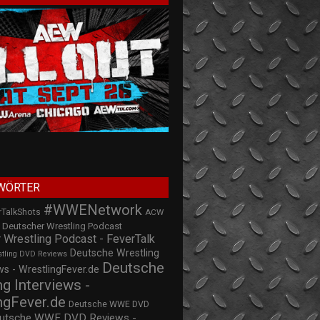
WÖRTER
#WWENetwork
rTalkShots
ACW
Deutscher Wrestling Podcast
 Wrestling Podcast - FeverTalk
Deutsche Wrestling
stling DVD Reviews
Deutsche
s - WrestlingFever.de
ng Interviews -
ngFever.de
Deutsche WWE DVD
utsche WWE DVD Reviews -