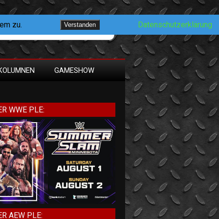
dem zu.
Datenschutzerklärung
Verstanden
KOLUMNEN
GAMESHOW
R WWE PLE:
R AEW PLE: