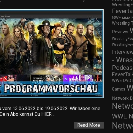
WrestlingF
Feverta
GWF
MMA
Wrestling 
Reviews
WrestlingFe
WrestlingFe
Intervie
- Wres
Podcas
FeverTal
WWE DVD Re
W
Games
Network D
Netwo
om 13.06.2022 bis 19.06.2022. Wir haben eine
t. Dein Abo kannst Du HIER…
WWE Ne
Netw
Read More