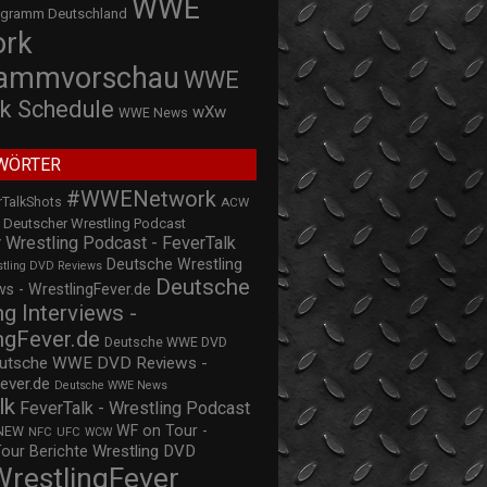
WWE
ogramm Deutschland
ork
rammvorschau
WWE
k Schedule
wXw
WWE News
WÖRTER
#WWENetwork
rTalkShots
ACW
Deutscher Wrestling Podcast
 Wrestling Podcast - FeverTalk
Deutsche Wrestling
stling DVD Reviews
Deutsche
s - WrestlingFever.de
ng Interviews -
ngFever.de
Deutsche WWE DVD
utsche WWE DVD Reviews -
ever.de
Deutsche WWE News
lk
FeverTalk - Wrestling Podcast
WF on Tour -
NEW
NFC
UFC
WCW
Wrestling DVD
Tour Berichte
WrestlingFever