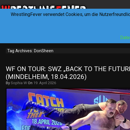
WrestlingFever verwendet Cookies, um die Nutzerfreundli
HOME
NEWS
INTERVIEWS
FEVERTALK
REV
Date
Tag Archives: DonSheen
WF ON TOUR: SWZ „BACK TO THE FUTURE
(MINDELHEIM, 18.04.2026)
By
Sophia W
On
19. April 2026