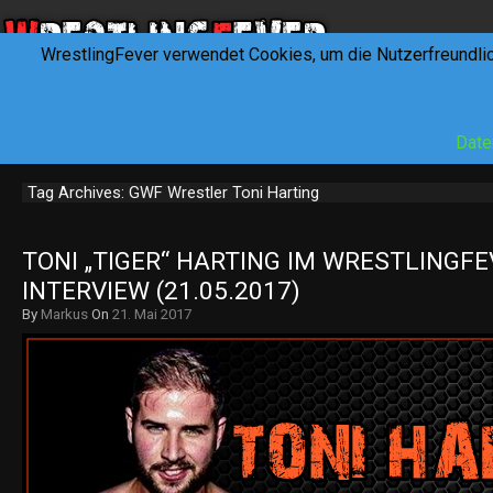
WrestlingFever verwendet Cookies, um die Nutzerfreundli
HOME
NEWS
INTERVIEWS
FEVERTALK
REV
Date
Tag Archives: GWF Wrestler Toni Harting
TONI „TIGER“ HARTING IM WRESTLINGFEV
INTERVIEW (21.05.2017)
By
Markus
On
21. Mai 2017