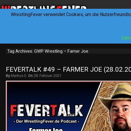
WrestlingFever verwendet Cookies, um die Nutzerfreundli
HOME
NEWS
INTERVIEWS
FEVERTALK
REV
Date
Tag Archives: GWP Wrestling – Famer Joe
FEVERTALK #49 – FARMER JOE (28.02.2
By
Markus E.
On
28. Februar 2021