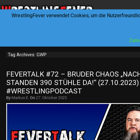
WrestlingFever verwendet Cookies, um die Nutzerfreundli
HOME
NEWS
INTERVIEWS
FEVERTALK
REV
Date
Tag Archives: GWP
FEVERTALK #72 – BRUDER CHAOS „NACH
STANDEN 390 STÜHLE DA!“ (27.10.2023) 
#WRESTLINGPODCAST
By
Markus E.
On
27. Oktober 2023