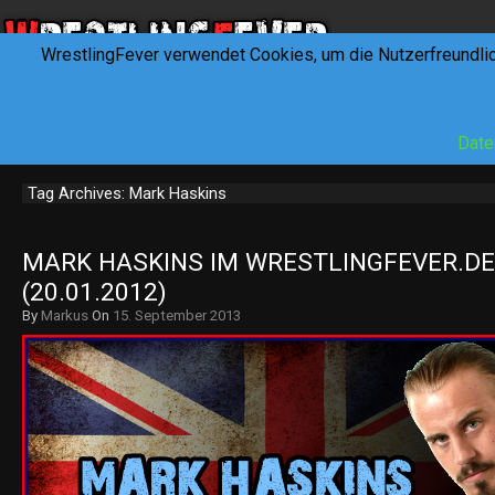
WrestlingFever verwendet Cookies, um die Nutzerfreundli
HOME
NEWS
INTERVIEWS
FEVERTALK
REV
Date
Tag Archives: Mark Haskins
MARK HASKINS IM WRESTLINGFEVER.DE 
(20.01.2012)
By
Markus
On
15. September 2013