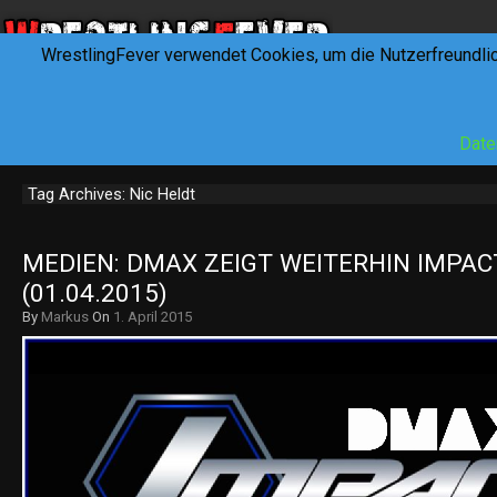
WrestlingFever verwendet Cookies, um die Nutzerfreundli
HOME
NEWS
INTERVIEWS
FEVERTALK
REV
Date
Tag Archives: Nic Heldt
MEDIEN: DMAX ZEIGT WEITERHIN IMPAC
(01.04.2015)
By
Markus
On
1. April 2015