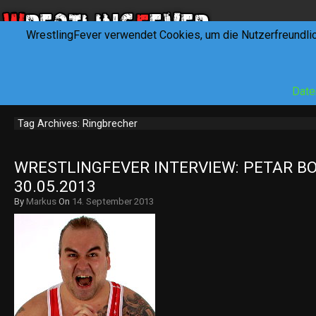
WrestlingFever verwendet Cookies, um die Nutzerfreundli
HOME
NEWS
INTERVIEWS
FEVERTALK
REV
Date
Tag Archives: Ringbrecher
WRESTLINGFEVER INTERVIEW: PETAR BO
30.05.2013
By
Markus
On
14. September 2013