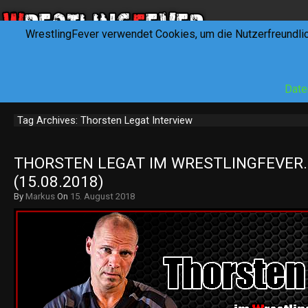
WrestlingFever verwendet Cookies, um die Nutzerfreundli
HOME
NEWS
INTERVIEWS
FEVERTALK
REV
Date
Tag Archives: Thorsten Legat Interview
THORSTEN LEGAT IM WRESTLINGFEVER.D
(15.08.2018)
By
Markus
On
15. August 2018