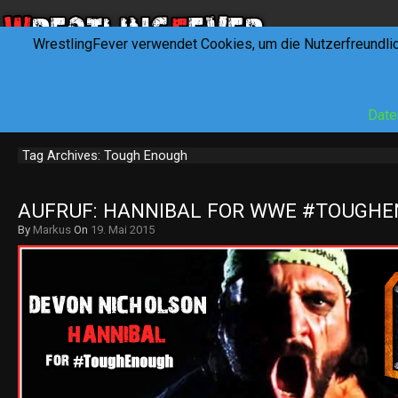
WrestlingFever verwendet Cookies, um die Nutzerfreundli
HOME
NEWS
INTERVIEWS
FEVERTALK
REV
Date
Tag Archives: Tough Enough
AUFRUF: HANNIBAL FOR WWE #TOUGH
By
Markus
On
19. Mai 2015