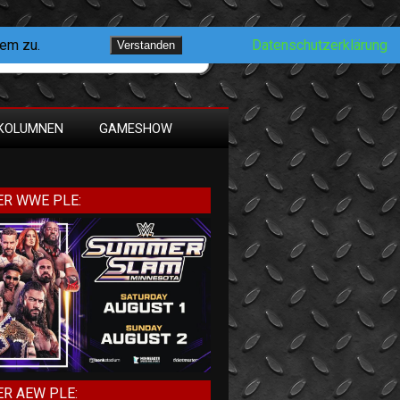
dem zu.
Datenschutzerklärung
Verstanden
KOLUMNEN
GAMESHOW
R WWE PLE:
R AEW PLE: