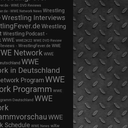
ver.de - WWE DVD Reviews
Wrestling
ver.de - WWE Network News
Wrestling Interviews
w
tlingFever.de
Wrestling
t
Wrestling Podcast -
WWE
k
WWE2K22
WWE DVD Review
views - WrestlingFever.de
WWE
WE Network
WWE
WWE
eutschland
rk in Deutschland
WWE
twork Program
ork Programm
WWE
WWE
ogramm Deutschland
ork
rammvorschau
WWE
k Schedule
wXw
WWE News