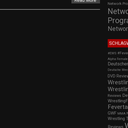
Read More
Network Pr
Netw
Prog
Networ
SCHLAG
#Feve
#EWS
Alpha Female
Deutscher
Deutsche Wre
DVD Review
Wrestli
Wrestli
De
Reviews
WrestlingF
Feverta
GWF
MMA
Wrestling 
Reviews