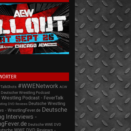
WÖRTER
#WWENetwork
rTalkShots
ACW
Deutscher Wrestling Podcast
 Wrestling Podcast - FeverTalk
Deutsche Wrestling
stling DVD Reviews
Deutsche
s - WrestlingFever.de
ng Interviews -
ngFever.de
Deutsche WWE DVD
utsche WWE DVD Reviews -