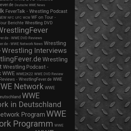
ever.de
Deutsche WWE News
lk
FeverTalk - Wrestling Podcast
WF on Tour -
NEW
NFC
UFC
WCW
Wrestling DVD
Tour Berichte
WrestlingFever
ver.de - WWE DVD Reviews
Wrestling
ver.de - WWE Network News
Wrestling Interviews
w
tlingFever.de
Wrestling
t
Wrestling Podcast -
WWE
k
WWE2K22
WWE DVD Review
views - WrestlingFever.de
WWE
WE Network
WWE
WWE
eutschland
rk in Deutschland
WWE
twork Program
ork Programm
WWE