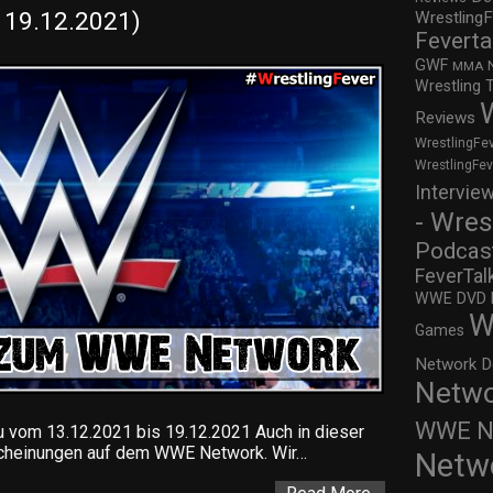
 19.12.2021)
WrestlingF
Feverta
GWF
MMA
Wrestling 
Reviews
WrestlingFe
WrestlingFe
Intervie
- Wres
Podcas
FeverTal
WWE DVD Re
W
Games
Network D
Netwo
WWE Ne
om 13.12.2021 bis 19.12.2021 Auch in dieser
scheinungen auf dem WWE Network. Wir…
Netw