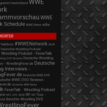
WWE
ogramm Deutschland
ork
rammvorschau
WWE
k Schedule
wXw
WWE News
WÖRTER
#WWENetwork
rTalkShots
ACW
Deutscher Wrestling Podcast
 Wrestling Podcast - FeverTalk
Deutsche Wrestling
stling DVD Reviews
Deutsche
s - WrestlingFever.de
ng Interviews -
ngFever.de
Deutsche WWE DVD
utsche WWE DVD Reviews -
ever.de
Deutsche WWE News
lk
FeverTalk - Wrestling Podcast
WF on Tour -
NEW
NFC
UFC
WCW
Wrestling DVD
Tour Berichte
WrestlingFever