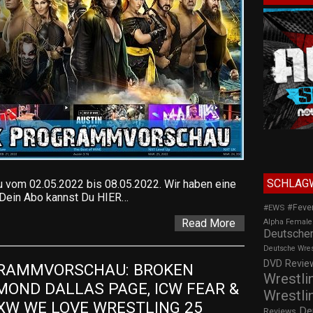
SCHLAG
om 02.05.2022 bis 08.05.2022. Wir haben eine
t. Dein Abo kannst Du HIER…
#Feve
#EWS
Read More
Alpha Female
Deutscher
Deutsche Wre
DVD Review
AMMVORSCHAU: BROKEN 
Wrestli
MOND DALLAS PAGE, ICW FEAR & 
Wrestli
XW WE LOVE WRESTLING 25 
De
Reviews