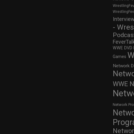
WrestlingFe
WrestlingFe
Intervie
- Wres
Podcas
FeverTal
WWE DVD Re
W
Games
Network D
Netwo
WWE Ne
Netw
Network Pr
Netw
Prog
Networ