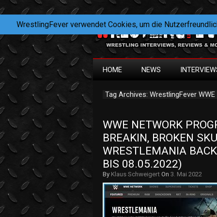
WrestlingFever verwendet Cookies, um die Nutzerfreundlic
HOME
NEWS
INTERVIEW
Tag Archives: WrestlingFever WW
WWE NETWORK PROGR
BREAKIN, BROKEN SKU
WRESTLEMANIA BACKL
BIS 08.05.2022)
By
Klaus Schweigert
On
3. Mai 2022