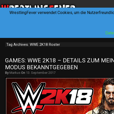
WrestlingFever verwendet Cookies, um die Nutzerfreundli
HOME
NEWS
INTERVIEWS
FEVERTALK
REV
Date
Tag Archives: WWE 2K18 Roster
GAMES: WWE 2K18 – DETAILS ZUM MEIN
MODUS BEKANNTGEGEBEN
By
Markus
On
13. September 2017