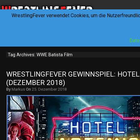
WrestlingFever verwendet Cookies, um die Nutzerfreundli
HOME
NEWS
INTERVIEWS
FEVERTALK
REV
Date
Tag Archives: WWE Batista Film
WRESTLINGFEVER GEWINNSPIEL: HOTEL 
(DEZEMBER 2018)
By
Markus
On
25. Dezember 2018