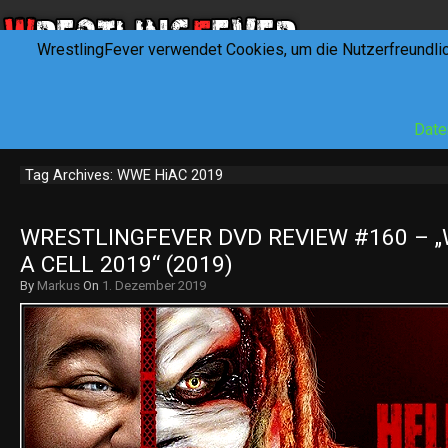
WrestlingFever verwendet Cookies, um die Nutzerfreundli
HOME
NEWS
INTERVIEWS
FEVERTALK
REV
Date
Tag Archives: WWE HiAC 2019
WRESTLINGFEVER DVD REVIEW #160 – „W
A CELL 2019“ (2019)
By
Markus
On
1. Dezember 2019