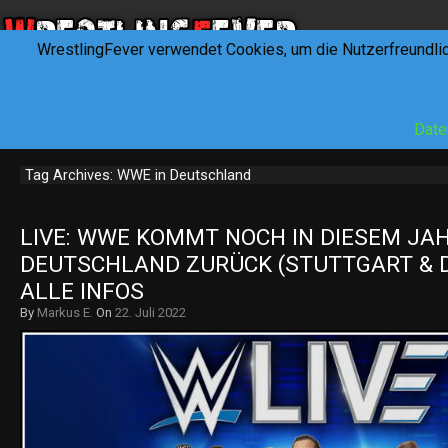
WrestlingFever verwendet Cookies, um die Nutzerfreundli
HOME
NEWS
INTERVIEWS
FEVERTALK
REV
Date
Tag Archives: WWE in Deutschland
LIVE: WWE KOMMT NOCH IN DIESEM JAH
DEUTSCHLAND ZURÜCK (STUTTGART & D
ALLE INFOS
By
Markus E.
On
22. Juli 2022