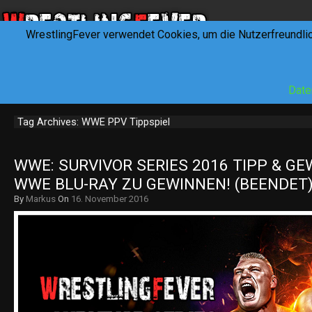
WrestlingFever verwendet Cookies, um die Nutzerfreundli
HOME
NEWS
INTERVIEWS
FEVERTALK
REV
Date
Tag Archives: WWE PPV Tippspiel
WWE: SURVIVOR SERIES 2016 TIPP & GEW
WWE BLU-RAY ZU GEWINNEN! (BEENDET
By
Markus
On
16. November 2016