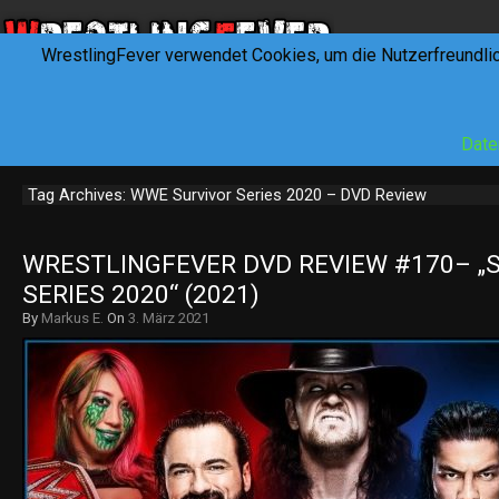
WrestlingFever verwendet Cookies, um die Nutzerfreundli
HOME
NEWS
INTERVIEWS
FEVERTALK
REV
Date
Tag Archives: WWE Survivor Series 2020 – DVD Review
WRESTLINGFEVER DVD REVIEW #170– „S
SERIES 2020“ (2021)
By
Markus E.
On
3. März 2021