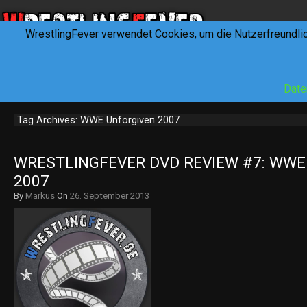
WrestlingFever verwendet Cookies, um die Nutzerfreundli
HOME
NEWS
INTERVIEWS
FEVERTALK
REV
Date
Tag Archives: WWE Unforgiven 2007
WRESTLINGFEVER DVD REVIEW #7: WWE
2007
By
Markus
On
26. September 2013