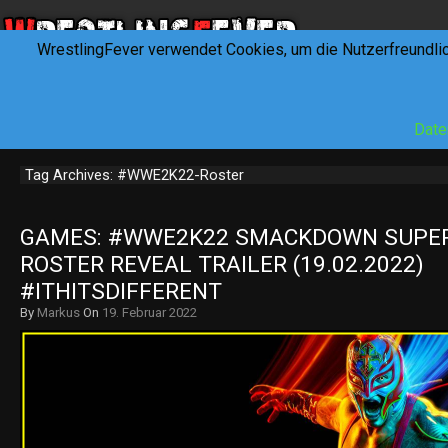
WrestlingFever verwendet Cookies, um die Nutzerfreundli
HOME
NEWS
INTERVIEWS
FEVERTALK
REV
Date
Tag Archives: #WWE2K22-Roster
GAMES: #WWE2K22 SMACKDOWN SUPER
ROSTER REVEAL TRAILER (19.02.2022) 
#ITHITSDIFFERENT
By
Markus
On
19. Februar 2022