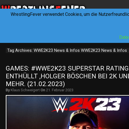
WrestlingFever verwendet Cookies, um die Nutzerfreundli
HOME
NEWS
INTERVIEWS
FEVERTALK
REV
Date
Tag Archives: WWE2K23 News & Infos WWE2K23 News & Infos
GAMES: #WWE2K23 SUPERSTAR RATING
ENTHÜLLT ,HOLGER BÖSCHEN BEI 2K UND
MEHR. (21.02.2023)
By
Klaus Schweigert
On
21. Februar 2023