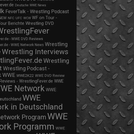
ever.de
Deutsche WWE News
lk
FeverTalk - Wrestling Podcast
WF on Tour -
NEW
NFC
UFC
WCW
Wrestling DVD
Tour Berichte
WrestlingFever
ver.de - WWE DVD Reviews
Wrestling
ver.de - WWE Network News
Wrestling Interviews
w
tlingFever.de
Wrestling
t
Wrestling Podcast -
WWE
k
WWE2K22
WWE DVD Review
views - WrestlingFever.de
WWE
WE Network
WWE
WWE
eutschland
rk in Deutschland
WWE
twork Program
ork Programm
WWE