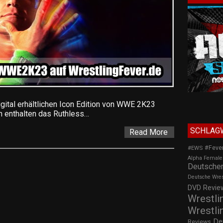
igital erhältlichen Icon Edition von WWE 2K23
in enthalten das Ruthless…
SCHLAG
Read More
#Feve
#EWS
Alpha Female
Deutscher
Deutsche Wre
DVD Review
Wrestli
Wrestli
De
Reviews