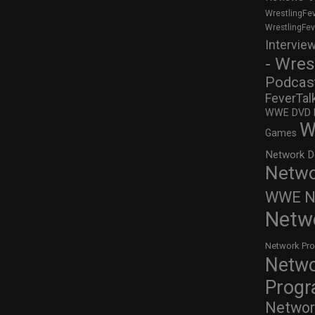
WrestlingFe
WrestlingFe
Intervie
- Wres
Podcas
FeverTal
WWE DVD Re
W
Games
Network D
Netwo
WWE Ne
Netw
Network Pr
Netw
Prog
Networ