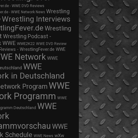
ver.de - WWE DVD Reviews
Wrestling
ver.de - WWE Network News
Wrestling Interviews
w
tlingFever.de
Wrestling
t
Wrestling Podcast -
WWE
k
WWE2K22
WWE DVD Review
views - WrestlingFever.de
WWE
WE Network
WWE
WWE
eutschland
rk in Deutschland
WWE
twork Program
ork Programm
WWE
WWE
ogramm Deutschland
ork
rammvorschau
WWE
k Schedule
wXw
WWE News