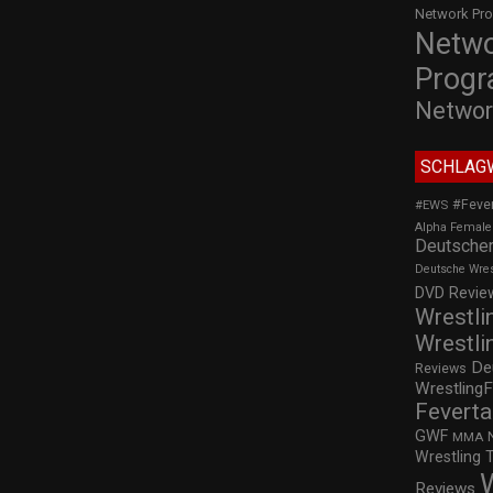
Network Pr
Netw
Prog
Networ
SCHLAG
#Feve
#EWS
Alpha Female
Deutscher
Deutsche Wre
DVD Review
Wrestli
Wrestli
De
Reviews
WrestlingF
Feverta
GWF
MMA
Wrestling 
Reviews