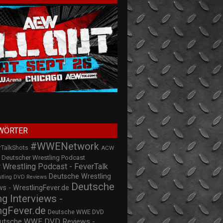
WÖRTER
#WWENetwork
rTalkShots
ACW
Deutscher Wrestling Podcast
 Wrestling Podcast - FeverTalk
Deutsche Wrestling
stling DVD Reviews
Deutsche
s - WrestlingFever.de
ng Interviews -
ngFever.de
Deutsche WWE DVD
utsche WWE DVD Reviews -