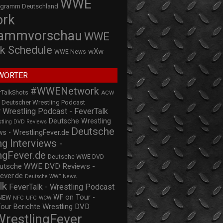
WWE
ogramm Deutschland
ork
rammvorschau
WWE
k Schedule
wXw
WWE News
WÖRTER
#WWENetwork
rTalkShots
ACW
Deutscher Wrestling Podcast
 Wrestling Podcast - FeverTalk
Deutsche Wrestling
stling DVD Reviews
Deutsche
s - WrestlingFever.de
ng Interviews -
ngFever.de
Deutsche WWE DVD
utsche WWE DVD Reviews -
ever.de
Deutsche WWE News
lk
FeverTalk - Wrestling Podcast
WF on Tour -
NEW
NFC
UFC
WCW
Wrestling DVD
Tour Berichte
WrestlingFever