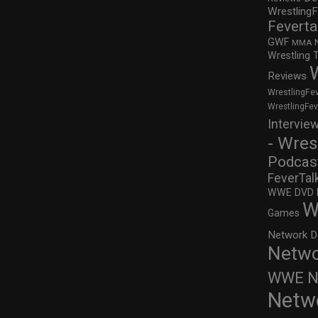
WrestlingF
Feverta
GWF
MMA
Wrestling 
Reviews
WrestlingFe
WrestlingFe
Intervie
- Wres
Podcas
FeverTal
WWE DVD Re
W
Games
Network D
Netwo
WWE Ne
Netw