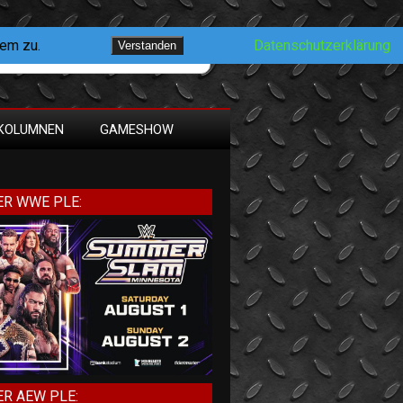
dem zu.
Datenschutzerklärung
Verstanden
KOLUMNEN
GAMESHOW
R WWE PLE:
R AEW PLE: