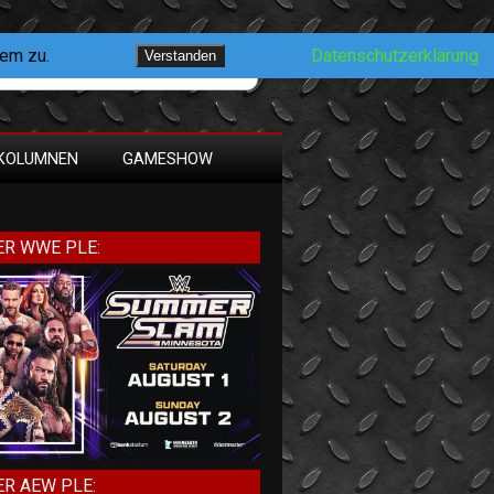
dem zu.
Datenschutzerklärung
Verstanden
KOLUMNEN
GAMESHOW
R WWE PLE:
R AEW PLE: