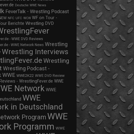
ever.de
Deutsche WWE News
lk
FeverTalk - Wrestling Podcast
WF on Tour -
NEW
NFC
UFC
WCW
Wrestling DVD
Tour Berichte
WrestlingFever
ver.de - WWE DVD Reviews
Wrestling
ver.de - WWE Network News
Wrestling Interviews
w
tlingFever.de
Wrestling
t
Wrestling Podcast -
WWE
k
WWE2K22
WWE DVD Review
views - WrestlingFever.de
WWE
WE Network
WWE
WWE
eutschland
rk in Deutschland
WWE
twork Program
ork Programm
WWE