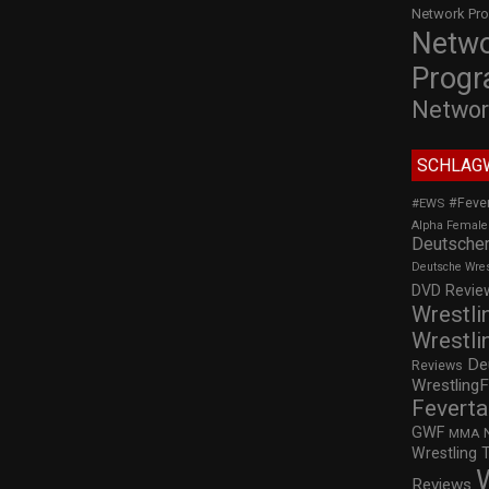
Network Pr
Netw
Prog
Networ
SCHLAG
#Feve
#EWS
Alpha Female
Deutscher
Deutsche Wre
DVD Review
Wrestli
Wrestli
De
Reviews
WrestlingF
Feverta
GWF
MMA
Wrestling 
Reviews