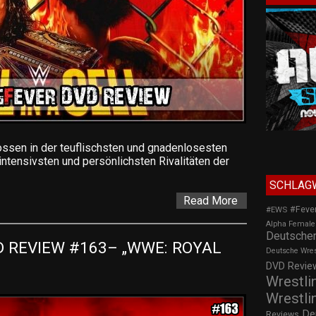
en in der teuflischsten und gnadenlosesten
intensivsten und persönlichsten Rivalitäten der
SCHLAG
Read More
#Feve
#EWS
Alpha Female
Deutscher
 REVIEW #163– „WWE: ROYAL 
Deutsche Wre
DVD Review
Wrestli
Wrestli
De
Reviews