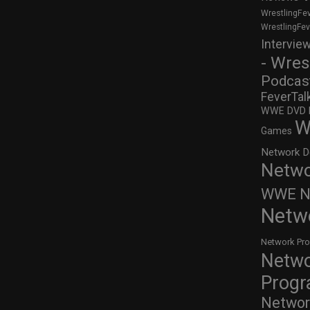
WrestlingFe
WrestlingFe
Intervie
- Wres
Podcas
FeverTal
WWE DVD Re
W
Games
Network D
Netwo
WWE Ne
Netw
Network Pr
Netw
Prog
Networ