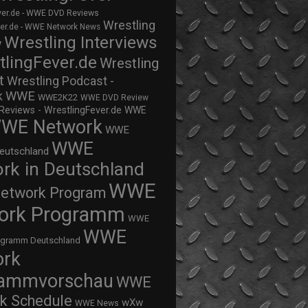
ver.de - WWE DVD Reviews
Wrestling
ver.de - WWE Network News
Wrestling Interviews
w
tlingFever.de
Wrestling
t
Wrestling Podcast -
WWE
k
WWE2K22
WWE DVD Review
views - WrestlingFever.de
WWE
WE Network
WWE
WWE
eutschland
rk in Deutschland
WWE
twork Program
ork Programm
WWE
WWE
ogramm Deutschland
ork
rammvorschau
WWE
k Schedule
wXw
WWE News