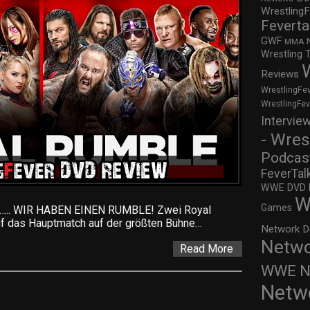
WrestlingF
Feverta
GWF
MMA
Wrestling 
Reviews
WrestlingFe
WrestlingFe
Intervie
- Wres
Podcas
FeverTal
WWE DVD Re
W
Games
. WIR HABEN EINEN RUMBLE! Zwei Royal
uf das Hauptmatch auf der größten Bühne…
Network D
Netwo
Read More
WWE Ne
Netw