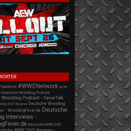
WÖRTER
#WWENetwork
rTalkShots
ACW
Deutscher Wrestling Podcast
 Wrestling Podcast - FeverTalk
Deutsche Wrestling
stling DVD Reviews
Deutsche
s - WrestlingFever.de
ng Interviews -
ngFever.de
Deutsche WWE DVD
utsche WWE DVD Reviews -