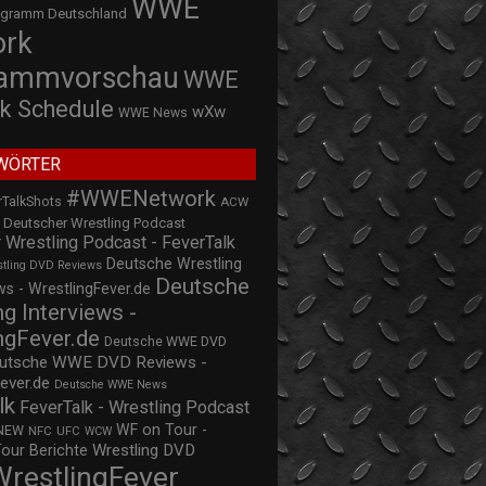
WWE
ogramm Deutschland
ork
rammvorschau
WWE
k Schedule
wXw
WWE News
WÖRTER
#WWENetwork
rTalkShots
ACW
Deutscher Wrestling Podcast
 Wrestling Podcast - FeverTalk
Deutsche Wrestling
stling DVD Reviews
Deutsche
s - WrestlingFever.de
ng Interviews -
ngFever.de
Deutsche WWE DVD
utsche WWE DVD Reviews -
ever.de
Deutsche WWE News
lk
FeverTalk - Wrestling Podcast
WF on Tour -
NEW
NFC
UFC
WCW
Wrestling DVD
Tour Berichte
WrestlingFever