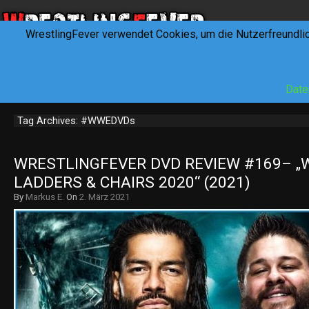
WrestlingFever verwendet Cookies, um die Nutzerfreundli
HOME
NEWS
INTERVIEWS
FEVERTALK
REV
Date
Tag Archives: #WWEDVDs
WRESTLINGFEVER DVD REVIEW #169– „W
LADDERS & CHAIRS 2020“ (2021)
By
Markus E.
On
2. März 2021