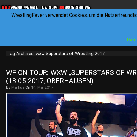
WrestlingFever verwendet Cookies, um die Nutzerfreundli
HOME
NEWS
INTERVIEWS
FEVERTALK
REV
Date
Tag Archives: wxw Superstars of Wrestling 2017
WF ON TOUR: WXW „SUPERSTARS OF WRE
(13.05.2017, OBERHAUSEN)
By
Markus
On
14. Mai 2017