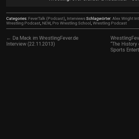
Categories:
FeverTalk (Podcast)
,
Interviews
Schlagwörter:
Alex Wright In
Wrestling Podcast
,
NEW
,
Pro Wrestling School
,
Wrestling Podcast
← Da Mack im WrestlingFever.de
WrestlingFe
Interview (22.11.2013)
“The History
Sports Enter