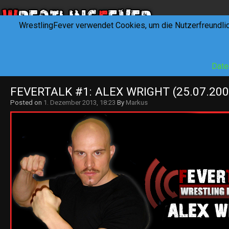
WrestlingFever verwendet Cookies, um die Nutzerfreundli
HOME
NEWS
INTERVIEWS
FEVERTALK
REV
Date
FEVERTALK #1: ALEX WRIGHT (25.07.200
Posted on
1. Dezember 2013, 18:23
By
Markus