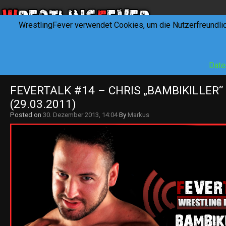
WrestlingFever verwendet Cookies, um die Nutzerfreundli
HOME
NEWS
INTERVIEWS
FEVERTALK
REV
Date
FEVERTALK #14 – CHRIS „BAMBIKILLER“
(29.03.2011)
Posted on
30. Dezember 2013, 14:04
By
Markus