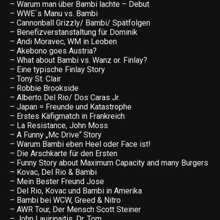
– Warum man über Bambi lachte – Debut
– WWE`s Manu vs. Bambi
– Cannonball Grizzly/ Bambi/ Spätfolgen
– Benefizverstanstaltung für Dominik
– Andi Moravec, WM in Leoben
– Akebono goes Austria?
– What about Bambi vs. Wanz or. Finlay?
– Eine typische Finlay Story
– Tony St. Clair
– Robbie Brookside
– Alberto Del Rio/ Dos Caras Jr.
– Japan = Freunde und Katastrophe
– Erstes Käfigmatch in Frankreich
– La Resistance, John Moss
– A Funny „Mc Drive“ Story
– Warum Bambi eben Heel oder Face ist!
– Die Arschkarte für den Ersten
– Funny Story about Maximum Capacity and many Burgers
– Kovac, Del Rio & Bambi
– Mein Bester Freund Jose
– Del Rio, Kovac und Bambi in Amerika
– Bambi bei WCW, Greed & Nitro
– AWR Tour, Der Mensch Scott Steiner
– John Lauirinaitis, Dr. Tom