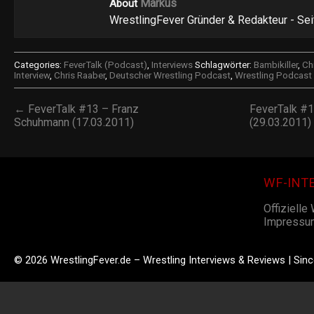
Markus
About
WrestlingFever Gründer & Redakteur - Se
Categories:
FeverTalk (Podcast)
,
Interviews
Schlagwörter:
Bambikiller
,
Ch
Interview
,
Chris Raaber
,
Deutscher Wrestling Podcast
,
Wrestling Podcast
← FeverTalk #13 – Franz
FeverTalk #1
Schuhmann (17.03.2011)
(29.03.2011
WF-INT
Offizielle
Impressu
© 2026 WrestlingFever.de – Wrestling Interviews & Reviews | Sin