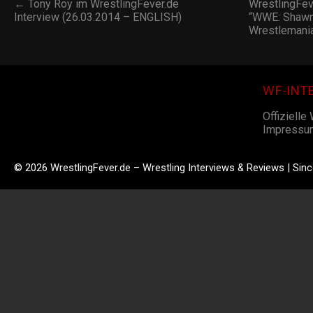
← Tony Roy im WrestlingFever.de
WrestlingFe
Interview (26.03.2014 – ENGLISH)
“WWE: Shawn
Wrestlemani
WF-INT
Offizielle
Impressu
© 2026 WrestlingFever.de – Wrestling Interviews & Reviews | Sin