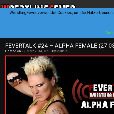
WrestlingFever verwendet Cookies, um die Nutzerfreundli
HOME
NEWS
INTERVIEWS
FEVERTALK
REV
Date
FEVERTALK #24 – ALPHA FEMALE (27.03
Posted on
27. März 2014, 18:18
By
Markus