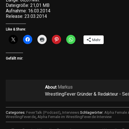
Dateigröße: 21,01 MB
Aufnahme: 16.03.2014
Release: 23.03.2014
Like & Share:
Mehr
Gefällt mir:
Markus
About
WrestlingFever Gründer & Redakteur - Se
Categories:
FeverTalk (Podcast)
,
Interviews
Schlagwörter:
Alpha Female A
WrestlingFever.de
,
Alpha Female im WrestlingFever.de Interview