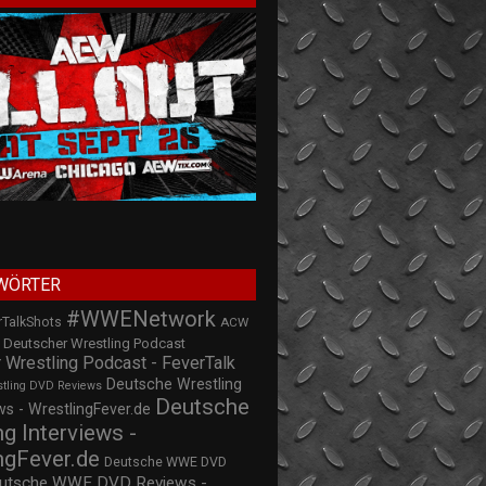
WÖRTER
#WWENetwork
rTalkShots
ACW
Deutscher Wrestling Podcast
 Wrestling Podcast - FeverTalk
Deutsche Wrestling
stling DVD Reviews
Deutsche
s - WrestlingFever.de
ng Interviews -
ngFever.de
Deutsche WWE DVD
utsche WWE DVD Reviews -