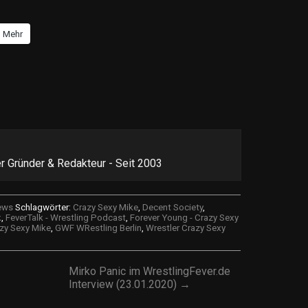
Mehr
r Gründer & Redakteur - Seit 2003
iews
Schlagwörter:
Crazy Sexy Mike
,
Decent Society
,
k
,
FeverTalk - Wrestling Podcast
,
Forever Young - Crazy Sexy
zy Sexy Mike
,
GWF WRestling Berlin
,
Wrestler Crazy Sexy
Mirko Panic im WrestlingFever.de
Interview (23.01.2020) →