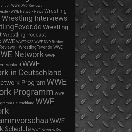
ver.de - WWE DVD Reviews
Wrestling
ver.de - WWE Network News
Wrestling Interviews
w
tlingFever.de
Wrestling
t
Wrestling Podcast -
WWE
k
WWE2K22
WWE DVD Review
views - WrestlingFever.de
WWE
WE Network
WWE
WWE
eutschland
rk in Deutschland
WWE
twork Program
ork Programm
WWE
WWE
ogramm Deutschland
ork
rammvorschau
WWE
k Schedule
wXw
WWE News