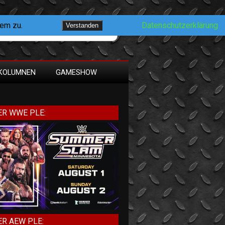
dem zu.
Datenschutzerklärung
Verstanden
KOLUMNEN
GAMESHOW
R WWE PLE:
R AEW PLE: