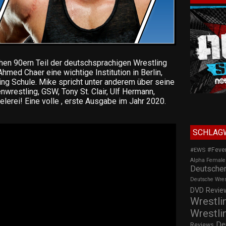
ühen 90ern Teil der deutschsprachigen Wrestling
med Chaer eine wichtige Institution in Berlin,
ing Schule. Mike spricht unter anderem über seine
nwrestling, GSW, Tony St. Clair, Ulf Hermann,
lerei! Eine volle , erste Ausgabe im Jahr 2020.
SCHLAG
#Feve
#EWS
Alpha Female
Deutscher
Deutsche Wre
DVD Review
Wrestli
Wrestli
De
Reviews