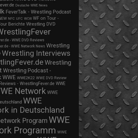
ever.de
Deutsche WWE News
lk
FeverTalk - Wrestling Podcast
WF on Tour -
NEW
NFC
UFC
WCW
Wrestling DVD
Tour Berichte
WrestlingFever
ver.de - WWE DVD Reviews
Wrestling
ver.de - WWE Network News
Wrestling Interviews
w
tlingFever.de
Wrestling
t
Wrestling Podcast -
WWE
k
WWE2K22
WWE DVD Review
views - WrestlingFever.de
WWE
WE Network
WWE
WWE
eutschland
rk in Deutschland
WWE
twork Program
ork Programm
WWE