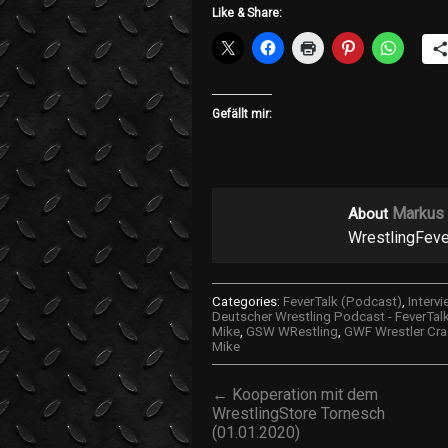
Like & Share:
Gefällt mir:
Markus
About
WrestlingFeve
Categories:
FeverTalk (Podcast)
,
Interv
Deutscher Wrestling Podcast - FeverTal
Mike
,
GSW WRestling
,
GWF Wrestler Cra
Mike
← Kooperation mit dem
WrestlingStore Tornesch
(01.01.2020)