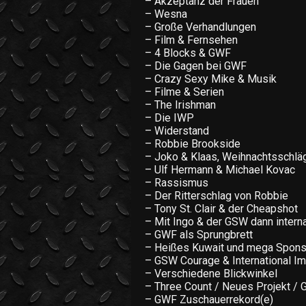
– Akzeptanz der Frauen
– Wesna
– Große Verhandlungen
– Film & Fernsehen
– 4 Blocks & GWF
– Die Gagen bei GWF
– Crazy Sexy Mike & Musik
– Filme & Serien
– The Irishman
– Die IWP
– Widerstand
– Robbie Brookside
– Joko & Klaas, Weihnachtsschläg
– Ulf Hermann & Michael Kovac
– Rassismus
– Der Ritterschlag von Robbie
– Tony St. Clair & der Cheapshot
– Mit Ingo & der GSW dann interna
– GWF als Sprungbrett
– Heißes Kuwait und mega Spons
– GSW Courage & International I
– Verschiedene Blickwinkel
– Three Count / Neues Projekt / 
– GWF Zuschauerrekord(e)