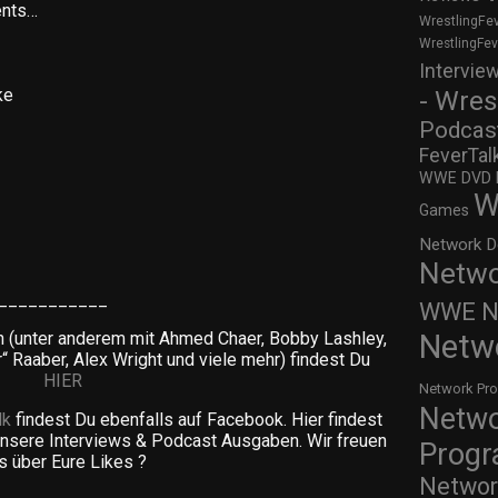
ents…
WrestlingFe
WrestlingFe
Intervie
- Wres
ke
Podcas
FeverTal
WWE DVD Re
W
Games
Network D
Netwo
___________
WWE Ne
Netw
n (unter anderem mit Ahmed Chaer, Bobby Lashley,
r“ Raaber, Alex Wright und viele mehr) findest Du
HIER
Network Pr
Netw
lk
findest Du ebenfalls auf Facebook. Hier findest
unsere Interviews & Podcast Ausgaben. Wir freuen
Prog
s über Eure Likes ?
Networ