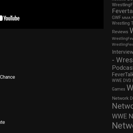
WrestlingF
Feverta
GWF
MMA
Wrestling 
Reviews
WrestlingFe
WrestlingFe
Intervie
- Wres
Podcas
FeverTal
 Chance
WWE DVD Re
W
Games
Network D
Netwo
WWE Ne
nte
Netw