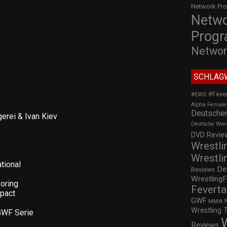
Network Pr
Netw
Prog
Networ
SCHLAG
#Feve
#EWS
Alpha Female
Deutscher
erei & Ivan Kiev
Deutsche Wre
DVD Review
Wrestli
Wrestli
tional
De
Reviews
WrestlingF
oring
Feverta
mpact
GWF
MMA
Wrestling 
GWF Serie
Reviews