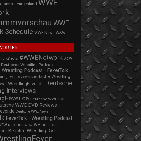
WWE
ogramm Deutschland
ork
rammvorschau
WWE
k Schedule
wXw
WWE News
WÖRTER
#WWENetwork
rTalkShots
ACW
Deutscher Wrestling Podcast
 Wrestling Podcast - FeverTalk
Deutsche Wrestling
stling DVD Reviews
Deutsche
s - WrestlingFever.de
ng Interviews -
ngFever.de
Deutsche WWE DVD
utsche WWE DVD Reviews -
ever.de
Deutsche WWE News
lk
FeverTalk - Wrestling Podcast
WF on Tour -
NEW
NFC
UFC
WCW
Wrestling DVD
Tour Berichte
WrestlingFever