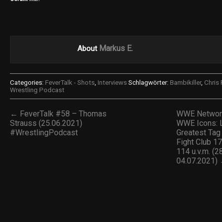
Markus E.
About
Categories:
FeverTalk - Shots
,
Interviews
Schlagwörter:
Bambikiller
,
Chris
Wrestling Podcast
← FeverTalk #58 – Thomas
WWE Network
Strauss (25.06.2021)
WWE Icons: L
#WrestlingPodcast
Greatest Tag
Fight Club 
114 u.v.m. (2
04.07.2021)