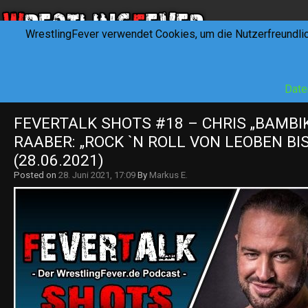
WrestlingFever verwendet Cookies, um die Nutzerfreundli
HOME
NEWS
INTERVIEWS
FEVERTALK
REV
Date
FEVERTALK SHOTS #18 – CHRIS „BAMBIK
RAABER: „ROCK `N ROLL VON LEOBEN BIS
(28.06.2021)
Posted on
28. Juni 2021, 17:09
By
Markus E.