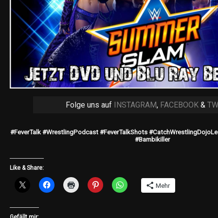
Folge uns auf
INSTAGRAM
,
FACEBOOK
&
TW
#FeverTalk #WrestlingPodcast #FeverTalkShots #CatchWrestlingDojoL
#Bambikiller
Like & Share:
Mehr
Gefällt mir: