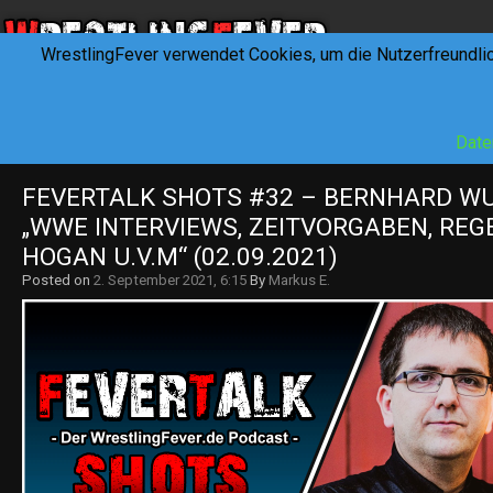
WrestlingFever verwendet Cookies, um die Nutzerfreundli
HOME
NEWS
INTERVIEWS
FEVERTALK
REV
Date
FEVERTALK SHOTS #32 – BERNHARD WU
„WWE INTERVIEWS, ZEITVORGABEN, REGE
HOGAN U.V.M“ (02.09.2021)
Posted on
2. September 2021, 6:15
By
Markus E.