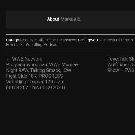
Markus E.
About
Categories:
FeverTalk - Shots
,
Interviews
Schlagwörter:
#FeverTalkShots
,
FeverTalk - Wrestling Podcast
← WWE Network
FeverTalk Sh
Programmvorschau: WWE Monday
Wulff über di
Night RAW, Talking Smack, ICW
Show – EWS u
Fight Club 187, PROGRESS
Wrestling Chapter 120 u.v.m.
(30.08.2021 bis 05.09.2021)