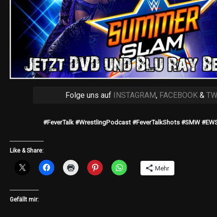
Folge uns auf
INSTAGRAM
,
FACEBOOK
&
TW
#FeverTalk #WrestlingPodcast #FeverTalkShots #SMW #
Like & Share:
Mehr
Gefällt mir: