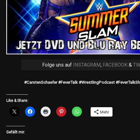
Folge uns auf
INSTAGRAM
,
FACEBOOK
&
TW
#CarstenSchaefer #FeverTalk #WrestlingPodcast #FeverTal
Like & Share:
Mehr
Gefällt mir: