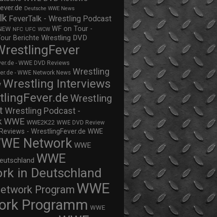
ever.de
Deutsche WWE News
lk
FeverTalk - Wrestling Podcast
WF on Tour -
NEW
NFC
UFC
WCW
Wrestling DVD
Tour Berichte
WrestlingFever
ver.de - WWE DVD Reviews
Wrestling
ver.de - WWE Network News
Wrestling Interviews
w
tlingFever.de
Wrestling
t
Wrestling Podcast -
WWE
k
WWE2K22
WWE DVD Review
views - WrestlingFever.de
WWE
WE Network
WWE
WWE
eutschland
rk in Deutschland
WWE
twork Program
ork Programm
WWE