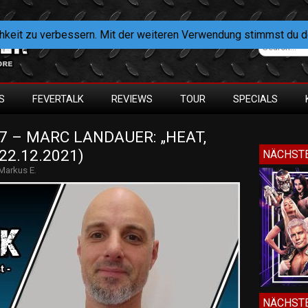
hkeit zu verbessern. Mit der weiteren Verwendung stimmst du 
S
FEVERTALK
REVIEWS
TOUR
SPECIALS
 – MARC LANDAUER: „HEAT, 
22.12.2021)
NÄCHSTE
Markus E.
NÄCHSTE