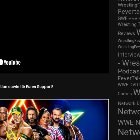
WrestlingF
Feverta
GWF
MMA
Wrestling 
Reviews
WrestlingFe
WrestlingFe
Intervie
- Wres
Podcas
FeverTal
WWE DVD Re
ion sowie für Euren Support!
W
Games
Network D
Netwo
WWE Ne
Netw