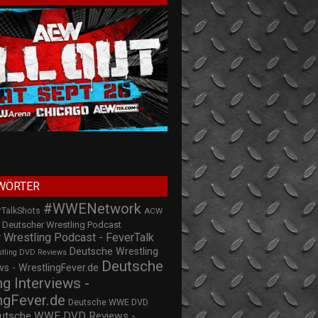
WÖRTER
#WWENetwork
rTalkShots
ACW
Deutscher Wrestling Podcast
 Wrestling Podcast - FeverTalk
Deutsche Wrestling
stling DVD Reviews
Deutsche
s - WrestlingFever.de
ng Interviews -
ngFever.de
Deutsche WWE DVD
utsche WWE DVD Reviews -