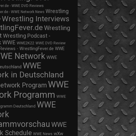
ver.de - WWE DVD Reviews
Wrestling
ver.de - WWE Network News
Wrestling Interviews
w
tlingFever.de
Wrestling
t
Wrestling Podcast -
WWE
k
WWE2K22
WWE DVD Review
views - WrestlingFever.de
WWE
WE Network
WWE
WWE
eutschland
rk in Deutschland
WWE
twork Program
ork Programm
WWE
WWE
ogramm Deutschland
ork
rammvorschau
WWE
k Schedule
wXw
WWE News