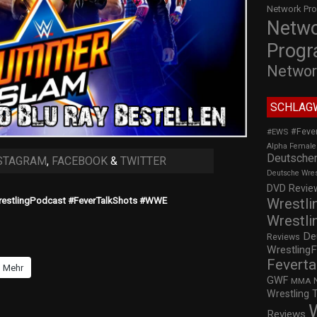
Network Pr
Netw
Prog
Networ
SCHLAG
#Feve
#EWS
Alpha Female
Deutscher
STAGRAM
,
FACEBOOK
&
TWITTER
Deutsche Wre
DVD Review
Wrestli
restlingPodcast #FeverTalkShots #WWE
Wrestli
De
Reviews
WrestlingF
Feverta
Mehr
GWF
MMA
Wrestling 
Reviews