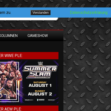
dem zu.
Datenschutzerklärung
Verstanden
KOLUMNEN
GAMESHOW
R WWE PLE:
R AEW PLE: