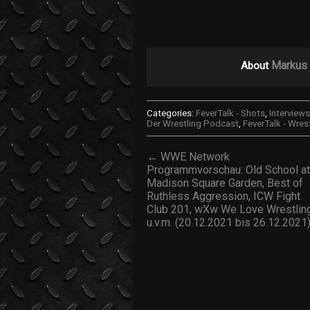
Markus 
About
Categories:
FeverTalk - Shots
,
Interviews
Der Wrestling Podcast
,
FeverTalk - Wres
← WWE Network
Programmvorschau: Old School at
Madison Square Garden, Best of
Ruthless Aggression, ICW Fight
Club 201, wXw We Love Wrestlin
u.v.m. (20.12.2021 bis 26.12.2021