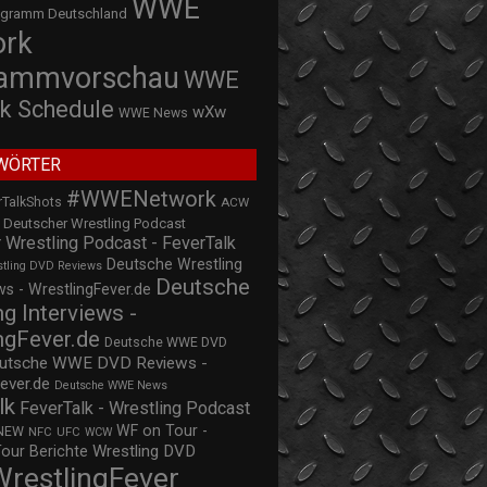
WWE
ogramm Deutschland
ork
rammvorschau
WWE
k Schedule
wXw
WWE News
WÖRTER
#WWENetwork
rTalkShots
ACW
Deutscher Wrestling Podcast
 Wrestling Podcast - FeverTalk
Deutsche Wrestling
stling DVD Reviews
Deutsche
s - WrestlingFever.de
ng Interviews -
ngFever.de
Deutsche WWE DVD
utsche WWE DVD Reviews -
ever.de
Deutsche WWE News
lk
FeverTalk - Wrestling Podcast
WF on Tour -
NEW
NFC
UFC
WCW
Wrestling DVD
Tour Berichte
WrestlingFever