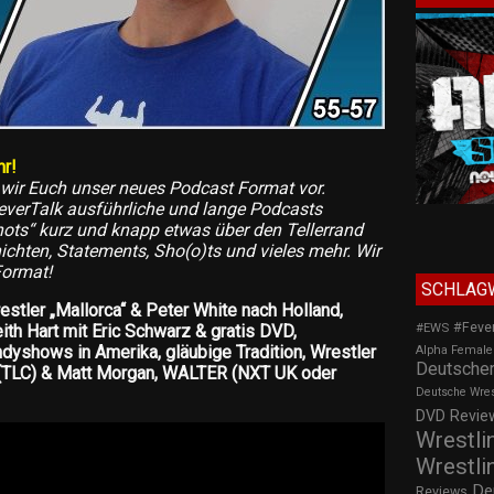
r!
n wir Euch unser neues Podcast Format vor.
everTalk ausführliche und lange Podcasts
hots“ kurz und knapp etwas über den Tellerrand
ichten, Statements, Sho(o)ts und vieles mehr. Wir
Format!
SCHLAG
stler „Mallorca“ & Peter White nach Holland,
#Feve
#EWS
th Hart mit Eric Schwarz & gratis DVD,
dyshows in Amerika, gläubige Tradition, Wrestler
Alpha Female
Deutscher
n (TLC) & Matt Morgan, WALTER (NXT UK oder
Deutsche Wre
DVD Review
Wrestli
Wrestli
De
Reviews