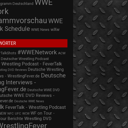
WWE
ogramm Deutschland
ork
rammvorschau
WWE
k Schedule
wXw
WWE News
WÖRTER
#WWENetwork
rTalkShots
ACW
Deutscher Wrestling Podcast
 Wrestling Podcast - FeverTalk
Deutsche Wrestling
stling DVD Reviews
Deutsche
s - WrestlingFever.de
ng Interviews -
ngFever.de
Deutsche WWE DVD
utsche WWE DVD Reviews -
ever.de
Deutsche WWE News
lk
FeverTalk - Wrestling Podcast
WF on Tour -
NEW
NFC
UFC
WCW
Wrestling DVD
Tour Berichte
WrestlingFever