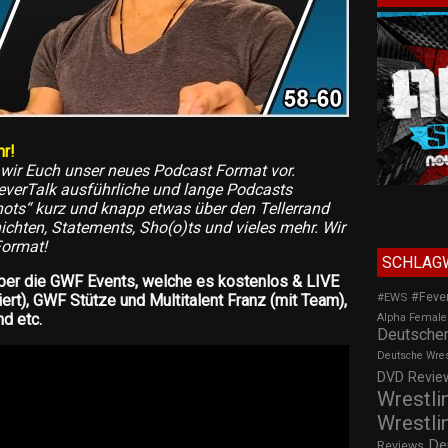
r!
n wir Euch unser neues Podcast Format vor.
everTalk ausführliche und lange Podcasts
hots“ kurz und knapp etwas über den Tellerrand
ichten, Statements, Sho(o)ts und vieles mehr. Wir
Format!
SCHLAG
ber die GWF Events, welche es kostenlos & LIVE
#Feve
#EWS
ert), GWF Stütze und Multitalent Franz (mit Team),
d etc.
Alpha Female
Deutscher
Deutsche Wre
DVD Review
Wrestli
Wrestli
De
Reviews