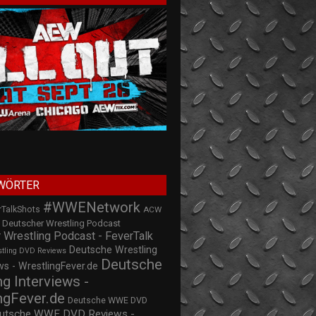
WÖRTER
#WWENetwork
rTalkShots
ACW
Deutscher Wrestling Podcast
 Wrestling Podcast - FeverTalk
Deutsche Wrestling
stling DVD Reviews
Deutsche
s - WrestlingFever.de
ng Interviews -
ngFever.de
Deutsche WWE DVD
utsche WWE DVD Reviews -