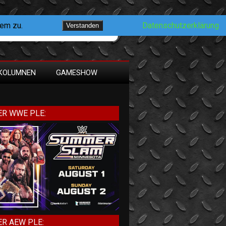
dem zu.
Datenschutzerklärung
Verstanden
KOLUMNEN
GAMESHOW
R WWE PLE:
R AEW PLE: