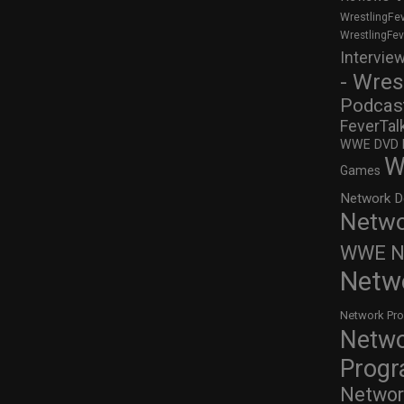
WrestlingFe
WrestlingFe
Intervie
- Wres
Podcas
FeverTal
WWE DVD Re
W
Games
Network D
Netwo
WWE Ne
Netw
Network Pr
Netw
Prog
Networ