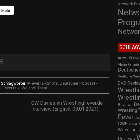
Network Pr
Netw
Mehr
Prog
Networ
SCHLAG
#Feve
#EWS
E.
Alpha Female
Deutscher
Deutsche Wre
DVD Review
Schlagwörter:
#FeverTalkShots
,
Deutscher Podcast -
- FeverTalk
,
Walandi Tsanti
Wrestli
Wrestli
CW Davies im WrestlingFever.de
De
Reviews
Interview (English, 09.01.2021) →
WrestlingF
Feverta
GWF
MMA
Wrestling 
Reviews