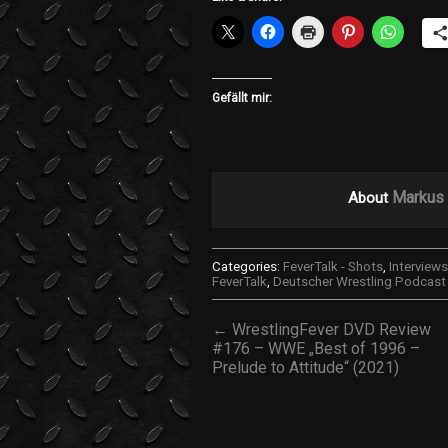
Gefällt mir:
Markus 
About
Categories:
FeverTalk - Shots
,
Interviews
FeverTalk
,
Deutscher Wrestling Podcast 
← WrestlingFever DVD Review
#176 – WWE „Best of 1996 –
Prelude to Attitude“ (2021)