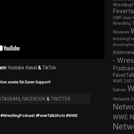
WrestlingF
Feverta
GWF
MMA
Wrestling 
Reviews
WrestlingFe
WrestlingFe
Intervie
- Wres
Podcas
inem
Youtube Kanal
&
TikTok
FeverTal
WWE DVD Re
tion sowie für Euren Support!
W
Games
STAGRAM
,
FACEBOOK
&
TWITTER
Network D
Netwo
WWE Ne
#WrestlingPodcast #FeverTalkShots #WWE
Netw