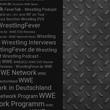
ever.de
Deutsche WWE News
lk
FeverTalk - Wrestling Podcast
WF on Tour -
NEW
NFC
UFC
WCW
Wrestling DVD
Tour Berichte
WrestlingFever
ver.de - WWE DVD Reviews
Wrestling
ver.de - WWE Network News
Wrestling Interviews
w
tlingFever.de
Wrestling
t
Wrestling Podcast -
WWE
k
WWE2K22
WWE DVD Review
views - WrestlingFever.de
WWE
WE Network
WWE
WWE
eutschland
rk in Deutschland
WWE
twork Program
ork Programm
WWE