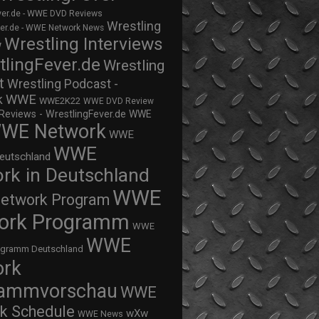
ver.de - WWE DVD Reviews
Wrestling
ver.de - WWE Network News
Wrestling Interviews
w
tlingFever.de
Wrestling
t
Wrestling Podcast -
WWE
k
WWE2K22
WWE DVD Review
views - WrestlingFever.de
WWE
WE Network
WWE
WWE
eutschland
rk in Deutschland
WWE
twork Program
ork Programm
WWE
WWE
ogramm Deutschland
ork
rammvorschau
WWE
k Schedule
wXw
WWE News