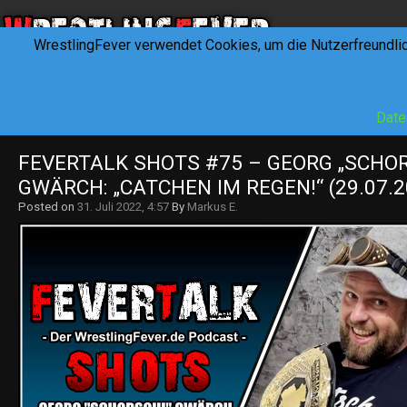
WrestlingFever verwendet Cookies, um die Nutzerfreundli
HOME
NEWS
INTERVIEWS
FEVERTALK
REV
Date
FEVERTALK SHOTS #75 – GEORG „SCHOR
GWÄRCH: „CATCHEN IM REGEN!“ (29.07.2
Posted on
31. Juli 2022, 4:57
By
Markus E.