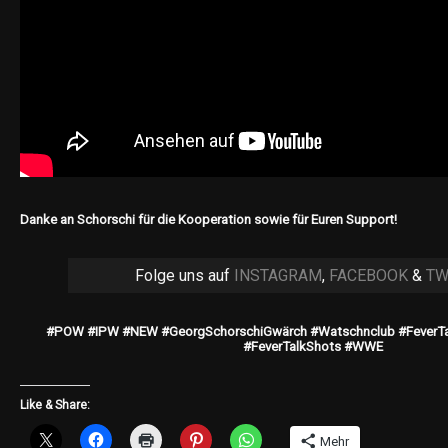
Danke an Schorschi für die Kooperation sowie für Euren Support!
Folge uns auf
INSTAGRAM
,
FACEBOOK
&
TW
#POW #IPW #NEW #GeorgSchorschiGwärch #Watschnclub #FeverTa
#FeverTalkShots #WWE
Like & Share:
Mehr