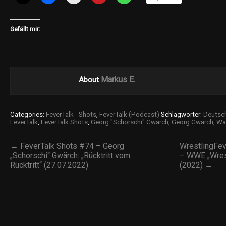
Gefällt mir:
Markus E.
About
Categories:
FeverTalk - Shots
,
FeverTalk (Podcast)
Schlagwörter:
Deutsch
FeverTalk
,
FeverTalk Shots
,
Georg "Schorschi" Gwärch
,
Georg Gwärch
,
Wa
← FeverTalk Shots #74 – Georg
WrestlingFe
„Schorschi“ Gwärch: „Rücktritt vom
– WWE „Wres
Rücktritt“ (27.07.2022)
(2022) →